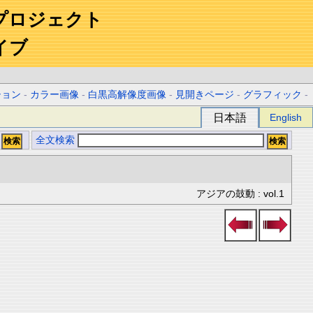
プロジェクト
イブ
ション
-
カラー画像
-
白黒高解像度画像
-
見開きページ
-
グラフィック
-
日本語
English
全文検索
アジアの鼓動 : vol.1