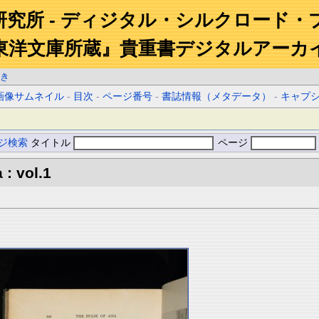
研究所 - ディジタル・シルクロード・
東洋文庫所蔵』貴重書デジタルアーカ
き
画像サムネイル
-
目次
-
ページ番号
-
書誌情報（メタデータ）
-
キャプ
ジ検索
タイトル
ページ
 : vol.1