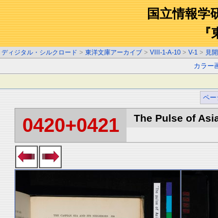
国立情報学
『
ディジタル・シルクロード
>
東洋文庫アーカイブ
>
VIII-1-A-10
>
V-1
>
見開
カラー
ペー
The Pulse of Asia
0420+0421