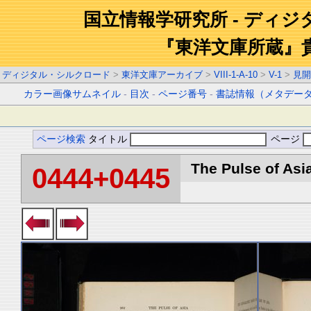
国立情報学研究所 - ディ
『東洋文庫所蔵』
ディジタル・シルクロード
>
東洋文庫アーカイブ
>
VIII-1-A-10
>
V-1
>
見開
カラー画像サムネイル
-
目次
-
ページ番号
-
書誌情報（メタデー
ページ検索
タイトル
ページ
The Pulse of Asia
0444+0445