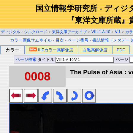
国立情報学研究所 - ディ
『東洋文庫所蔵』
ディジタル・シルクロード
>
東洋文庫アーカイブ
>
VIII-1-A-10
>
V-1
>
カラ
カラー画像サムネイル
-
目次
-
ページ番号
-
書誌情報（メタデー
カラー
IIIFカラー高解像度
白黒高解像度
PDF
ページ検索
タイトル
ページ
The Pulse of Asia : v
0008