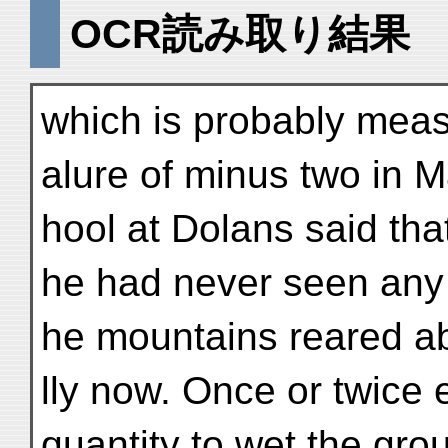
OCR読み取り結果
which is probably mea
alure of minus two in M
hool at Dolans said tha
he had never seen any
he mountains reared a
lly now. Once or twice 
quantity to wet the gro