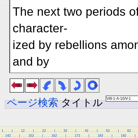
The next two periods of 
character-
ized by rebellions amo
and by
ページ検索
タイトル
1
.
.
.
.
|
.
.
.
.
12
.
.
.
.
|
.
.
.
.
22
.
.
.
.
|
.
.
.
.
32
.
.
.
.
|
.
.
.
.
42
.
.
.
.
|
.
.
.
.
52
.
.
.
.
|
.
.
.
.
62
.
.
.
.
.
142
.
.
.
.
|
.
.
.
.
152
.
.
.
.
|
.
.
.
.
162
.
.
.
.
|
.
.
.
.
172
.
.
.
.
|
.
.
.
.
182
.
.
.
.
|
.
.
.
.
192
.
.
.
.
|
.