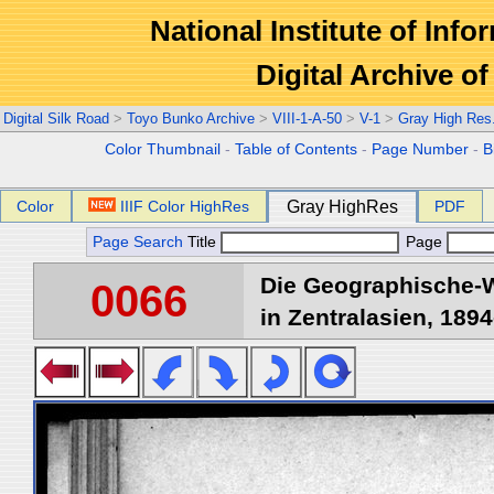
National Institute of Info
Digital Archive 
Digital Silk Road
>
Toyo Bunko Archive
>
VIII-1-A-50
>
V-1
>
Gray High Res
Color Thumbnail
-
Table of Contents
-
Page Number
-
B
Color
IIIF Color HighRes
Gray HighRes
PDF
Page Search
Title
Page
Die Geographische-W
0066
in Zentralasien, 1894