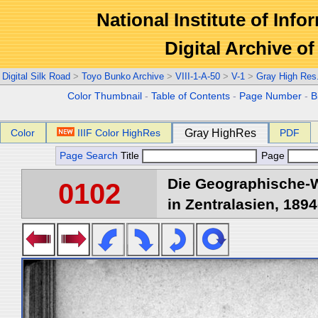
National Institute of Info
Digital Archive 
Digital Silk Road
>
Toyo Bunko Archive
>
VIII-1-A-50
>
V-1
>
Gray High Res
Color Thumbnail
-
Table of Contents
-
Page Number
-
B
Color
IIIF Color HighRes
Gray HighRes
PDF
Page Search
Title
Page
Die Geographische-W
0102
in Zentralasien, 1894