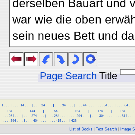
derselben Bauart und 
war wie die oben erwäh
sein neues Bett und da
Page Search
Title
1
.
.
.
.
|
.
.
.
.
14
.
.
.
.
|
.
.
.
.
24
.
.
.
.
|
.
.
.
.
34
.
.
.
.
|
.
.
.
.
44
.
.
.
.
|
.
.
.
.
54
.
.
.
.
|
.
.
.
.
64
.
.
.
.
.
.
134
.
.
.
.
|
.
.
.
.
144
.
.
.
.
|
.
.
.
.
154
.
.
.
.
|
.
.
.
.
164
.
.
.
.
|
.
.
.
.
174
.
.
.
.
|
.
.
.
.
184
.
.
.
.
|
.
.
.
.
264
.
.
.
.
|
.
.
.
.
274
.
.
.
.
|
.
.
.
.
284
.
.
.
.
|
.
.
.
.
294
.
.
.
.
|
.
.
.
.
304
.
.
.
.
|
.
.
.
.
314
.
.
.
.
|
.
.
.
.
394
.
.
.
.
|
.
.
.
.
404
.
.
.
.
|
.
.
.
.
415
.
.
.
.
|
428
List of Books
|
Text Search
|
Image S