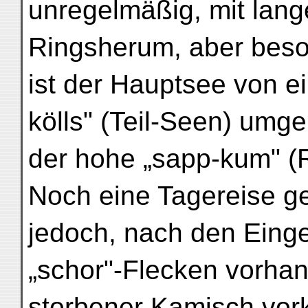
unregelmäßig, mit lan
Ringsherum, aber beso
ist der Hauptsee von ei
kölls" (Teil-Seen) umg
der hohe „sapp-kum" (R
Noch eine Tagereise g
jedoch, nach den Eing
„schor"-Flecken vorha
storbener Kamisch vor