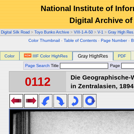
National Institute of Info
Digital Archive 
Digital Silk Road
>
Toyo Bunko Archive
>
VIII-1-A-50
>
V-1
>
Gray High Res
Color Thumbnail
-
Table of Contents
-
Page Number
-
B
Color
IIIF Color HighRes
Gray HighRes
PDF
Page Search
Title
Page
Die Geographische-W
0112
in Zentralasien, 1894