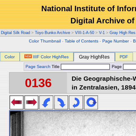
National Institute of Info
Digital Archive 
Digital Silk Road
>
Toyo Bunko Archive
>
VIII-1-A-50
>
V-1
>
Gray High Res
Color Thumbnail
-
Table of Contents
-
Page Number
-
B
Color
IIIF Color HighRes
Gray HighRes
PDF
Page Search
Title
Page
Die Geographische-W
0136
in Zentralasien, 1894