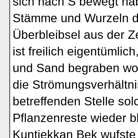
sich nach S bewegt ha
Stämme und Wurzeln de
Überbleibsel aus der Z
ist freilich eigentümlic
und Sand begraben wor
die Strömungsverhältnis
betreffenden Stelle so
Pflanzenreste wieder b
Kuntjekkan Bek wufste 