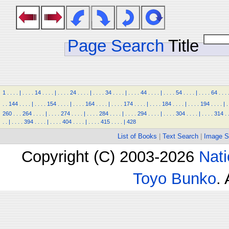
Page Search
Title
1
.
.
.
.
|
.
.
.
.
14
.
.
.
.
|
.
.
.
.
24
.
.
.
.
|
.
.
.
.
34
.
.
.
.
|
.
.
.
.
44
.
.
.
.
|
.
.
.
.
54
.
.
.
.
|
.
.
.
.
64
.
.
.
.
.
144
.
.
.
.
|
.
.
.
.
154
.
.
.
.
|
.
.
.
.
164
.
.
.
.
|
.
.
.
.
174
.
.
.
.
|
.
.
.
.
184
.
.
.
.
|
.
.
.
.
194
.
.
.
.
|
.
260
.
.
.
264
.
.
.
.
|
.
.
.
.
274
.
.
.
.
|
.
.
.
.
284
.
.
.
.
|
.
.
.
.
294
.
.
.
.
|
.
.
.
.
304
.
.
.
.
|
.
.
.
.
314
.
.
.
|
.
.
.
.
394
.
.
.
.
|
.
.
.
.
404
.
.
.
.
|
.
.
.
.
415
.
.
.
.
|
428
List of Books
|
Text Search
|
Image S
Copyright (C) 2003-2026
Nati
Toyo Bunko
.