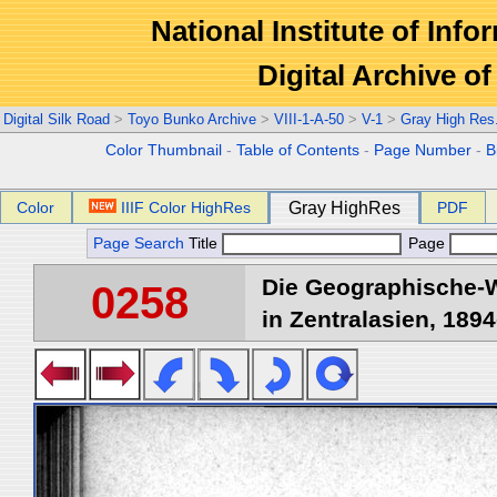
National Institute of Info
Digital Archive 
Digital Silk Road
>
Toyo Bunko Archive
>
VIII-1-A-50
>
V-1
>
Gray High Res
Color Thumbnail
-
Table of Contents
-
Page Number
-
B
Color
IIIF Color HighRes
Gray HighRes
PDF
Page Search
Title
Page
Die Geographische-W
0258
in Zentralasien, 1894