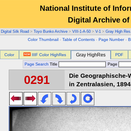
National Institute of Info
Digital Archive 
Digital Silk Road
>
Toyo Bunko Archive
>
VIII-1-A-50
>
V-1
>
Gray High Res
Color Thumbnail
-
Table of Contents
-
Page Number
-
B
Color
IIIF Color HighRes
Gray HighRes
PDF
Page Search
Title
Page
Die Geographische-W
0291
in Zentralasien, 1894