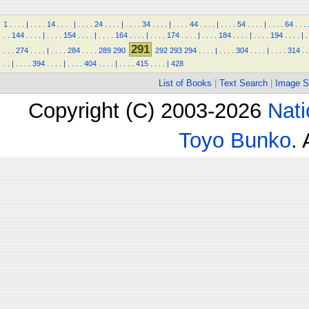
1
.
.
.
.
|
.
.
.
.
14
.
.
.
.
|
.
.
.
.
24
.
.
.
.
|
.
.
.
.
34
.
.
.
.
|
.
.
.
.
44
.
.
.
.
|
.
.
.
.
54
.
.
.
.
|
.
.
.
.
64
.
.
.
.
.
144
.
.
.
.
|
.
.
.
.
154
.
.
.
.
|
.
.
.
.
164
.
.
.
.
|
.
.
.
.
174
.
.
.
.
|
.
.
.
.
184
.
.
.
.
|
.
.
.
.
194
.
.
.
.
|
.
291
.
.
.
274
.
.
.
.
|
.
.
.
.
284
.
.
.
.
289
290
292
293
294
.
.
.
.
|
.
.
.
.
304
.
.
.
.
|
.
.
.
.
314
.
.
.
.
|
.
.
.
.
394
.
.
.
.
|
.
.
.
.
404
.
.
.
.
|
.
.
.
.
415
.
.
.
.
|
428
List of Books
|
Text Search
|
Image S
Copyright (C) 2003-2026
Nati
Toyo Bunko
.