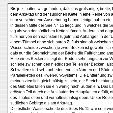
Bis jetzt hatten wir gefunden, dafs das grofsartige, breite
dem Arka-tag und der südlichen Kette in eine Reihe von a
sehr verschiedene Ausdehnung haben; einige haben ein re
in dessen Mitte der See Nr. 15 liegt, und in welches di
tag als von der südlichen Kette strömen. Andere sind d
flufs nur von den nächsten Hügeln und Abhängen in der
einem Tümpel ohne sichtbaren Zuflufs sind oft zwischen d
Wasserscheide zwischen je zwei Becken ist gewöhnlich se
dafs nur die Stromrichtung der Bäche die Fallrichtung a
Mitte eines Beckens steigt der Boden sehr langsam zur 
schiede zwischen den niedrigsten Teilen der Becken, al
Schwellen sind sehr unbedeutend. Im Norden und Süden 
Parallelketten des Kwen-lun-Systems. Die Entfernung zwi
meinen ziemlich gleichmäfsig zu sein, die Streichrichtung
des Gebietes fallen sie ein wenig nach Süden ein. Das L
gröfsten Teil durch die Ausläufer der Hauptketten erfüllt, of
des Thales offen und verhältnismäfsig eben. Unser Reis
südlichen Gebirge als am Arka-tag.
Die östliche Wasserscheide des Sees Nr. 15 war sehr weit