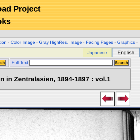
Road Project
oks
tion
-
Color Image
-
Gray HighRes. Image
-
Facing Pages
-
Graphics
-
Japanese
English
Full Text
in Zentralasien, 1894-1897 : vol.1