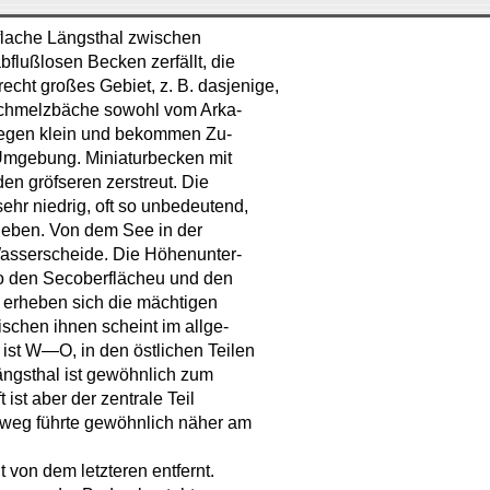
, flache Längsthal zwischen
bflußlosen Becken zerfällt, die
cht großes Gebiet, z. B. dasjenige,
e Schmelzbäche sowohl vom Arka-
agegen klein und bekommen Zu-
 Umgebung. Miniaturbecken mit
en gröfseren zerstreut. Die
hr niedrig, oft so unbedeutend,
ngeben. Von dem See in der
Wasserscheide. Die Höhenunter-
so den Secoberflächeu und den
erheben sich die mächtigen
schen ihnen scheint im allge-
 ist W—O, in den östlichen Teilen
ängsthal ist gewöhnlich zum
t ist aber der zentrale Teil
eweg führte gewöhnlich näher am
 von dem letzteren entfernt.