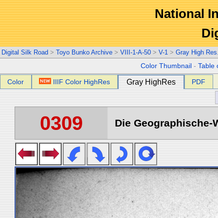
National In
Di
Digital Silk Road
>
Toyo Bunko Archive
>
VIII-1-A-50
>
V-1
>
Gray High Res
Color Thumbnail
-
Table 
Color
IIIF Color HighRes
Gray HighRes
PDF
0309
Die Geographische-Wi