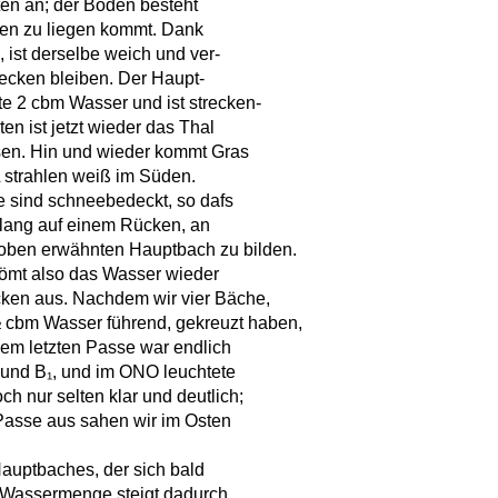
ten an; der Boden besteht
ben zu liegen kommt. Dank
 ist derselbe weich und ver-
tecken bleiben. Der Haupt-
te 2 cbm Wasser und ist strecken-
en ist jetzt wieder das Thal
ssen. Hin und wieder kommt Gras
 L strahlen weiß im Süden.
e sind schneebedeckt, so dafs
e lang auf einem Rücken, an
 oben erwähnten Hauptbach zu bilden.
trömt also das Wasser wieder
ecken aus. Nachdem wir vier Bäche,
cbm Wasser führend, gekreuzt haben,
dem letzten Passe war endlich
₁ und B₁, und im ONO leuchtete
h nur selten klar und deutlich;
Passe aus sahen wir im Osten
Hauptbaches, der sich bald
e Wassermenge steigt dadurch