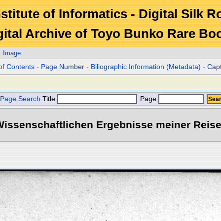
stitute of Informatics - Digital Silk 
gital Archive of Toyo Bunko Rare Bo
. Image
of Contents
-
Page Number
-
Biliographic Information (Metadata)
-
Cap
Page Search
Title
Page
ssenschaftlichen Ergebnisse meiner Reisen 