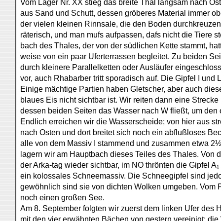
Vom Lager Nr. XX stieg das breite Thal langsam nach Os
aus Sand und Schutt, dessen gröberes Material immer o
der vielen kleinen Rinnsale, die den Boden durchkreuzen,
räterisch, und man mufs aufpassen, dafs nicht die Tiere s
bach des Thales, der von der südlichen Kette stammt, hat
weise von ein paar Uferterrassen begleitet. Zu beiden Seit
durch kleinere Parallelketten oder Ausläufer eingeschlo
vor, auch Rhabarber tritt sporadisch auf. Die Gipfel I und
Einige mächtige Partien haben Gletscher, aber auch dies
blaues Eis nicht sichtbar ist. Wir reiten dann eine Streck
dessen beiden Seiten das Wasser nach W fließt, um den
Endlich erreichen wir die Wasserscheide; von hier aus s
nach Osten und dort breitet sich noch ein abflußloses B
alle von dem Massiv I stammend und zusammen etwa 2½ 
lagern wir am Hauptbach dieses Teiles des Thales. Von 
der Arka-tag wieder sichtbar, im NO thrönten die Gipfel A
ein kolossales Schneemassiv. Die Schneegipfel sind jedoc
gewöhnlich sind sie von dichten Wolken umgeben. Vom 
noch einen großen See.
Am 8. September folgten wir zuerst dem linken Ufer des 
mit den vier erwähnten Bächen von gestern vereinigt; di