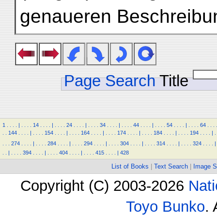
genaueren Beschreibun
Page Search
Title
1
.
.
.
.
|
.
.
.
.
14
.
.
.
.
|
.
.
.
.
24
.
.
.
.
|
.
.
.
.
34
.
.
.
.
|
.
.
.
.
44
.
.
.
.
|
.
.
.
.
54
.
.
.
.
|
.
.
.
.
64
.
.
.
.
.
144
.
.
.
.
|
.
.
.
.
154
.
.
.
.
|
.
.
.
.
164
.
.
.
.
|
.
.
.
.
174
.
.
.
.
|
.
.
.
.
184
.
.
.
.
|
.
.
.
.
194
.
.
.
.
|
.
.
.
.
274
.
.
.
.
|
.
.
.
.
284
.
.
.
.
|
.
.
.
.
294
.
.
.
.
|
.
.
.
.
304
.
.
.
.
|
.
.
.
.
314
.
.
.
.
|
.
.
.
.
324
.
.
.
.
|
.
.
|
.
.
.
.
394
.
.
.
.
|
.
.
.
.
404
.
.
.
.
|
.
.
.
.
415
.
.
.
.
|
428
List of Books
|
Text Search
|
Image S
Copyright (C) 2003-2026
Nati
Toyo Bunko
.