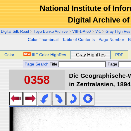
National Institute of Info
Digital Archive 
Digital Silk Road
>
Toyo Bunko Archive
>
VIII-1-A-50
>
V-1
>
Gray High Res
Color Thumbnail
-
Table of Contents
-
Page Number
-
B
Color
IIIF Color HighRes
Gray HighRes
PDF
Page Search
Title
Page
Die Geographische-W
0358
in Zentralasien, 1894