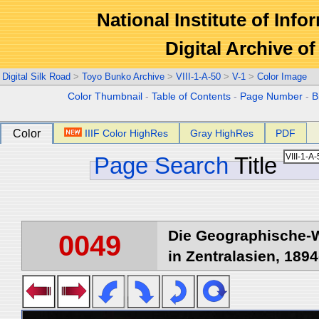
National Institute of Info
Digital Archive 
Digital Silk Road
>
Toyo Bunko Archive
>
VIII-1-A-50
>
V-1
>
Color Image
Color Thumbnail
-
Table of Contents
-
Page Number
-
B
Color
IIIF Color HighRes
Gray HighRes
PDF
Page Search
Title
Die Geographische-W
0049
in Zentralasien, 1894