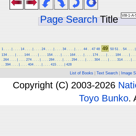
Page Search
Title
49
1
.
.
.
.
|
.
.
.
.
14
.
.
.
.
|
.
.
.
.
24
.
.
.
.
|
.
.
.
.
34
.
.
.
.
|
.
.
.
.
44
.
.
47
48
50
51
.
.
54
.
.
.
.
|
134
.
.
.
.
|
.
.
.
.
144
.
.
.
.
|
.
.
.
.
154
.
.
.
.
|
.
.
.
.
164
.
.
.
.
|
.
.
.
.
174
.
.
.
.
|
.
.
.
.
184
.
.
.
.
|
.
.
.
.
264
.
.
.
.
|
.
.
.
.
274
.
.
.
.
|
.
.
.
.
284
.
.
.
.
|
.
.
.
.
294
.
.
.
.
|
.
.
.
.
304
.
.
.
.
|
.
.
.
.
314
.
.
.
.
|
.
.
.
.
394
.
.
.
.
|
.
.
.
.
404
.
.
.
.
|
.
.
.
.
415
.
.
.
.
|
428
List of Books
|
Text Search
|
Image S
Copyright (C) 2003-2026
Nati
Toyo Bunko
.