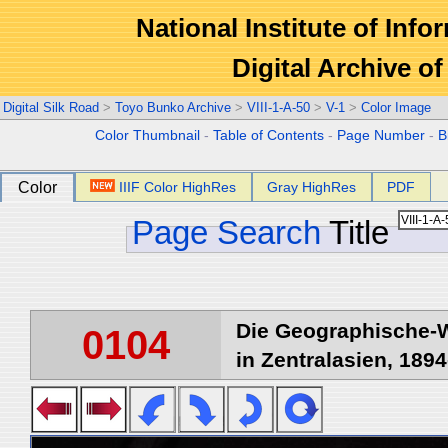
National Institute of Info
Digital Archive 
Digital Silk Road
>
Toyo Bunko Archive
>
VIII-1-A-50
>
V-1
>
Color Image
Color Thumbnail
-
Table of Contents
-
Page Number
-
B
Color
IIIF Color HighRes
Gray HighRes
PDF
Page Search
Title
Die Geographische-W
0104
in Zentralasien, 1894