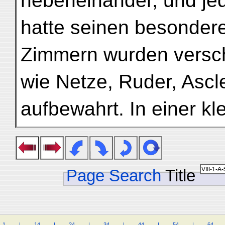
nebeneinander, und je
hatte seinen besondere
Zimmern wurden versch
wie Netze, Ruder, Ascl
aufbewahrt. In einer kle
Page Search
Title
1
.
.
.
.
|
.
.
.
.
14
.
.
.
.
|
.
.
.
.
24
.
.
.
.
|
.
.
.
.
34
.
.
.
.
|
.
.
.
.
44
.
.
.
.
|
.
.
.
.
54
.
.
.
.
|
.
.
.
.
64
.
.
.