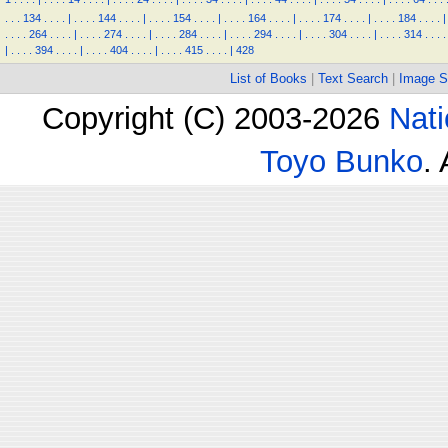
.
.
.
134
.
.
.
.
|
.
.
.
.
144
.
.
.
.
|
.
.
.
.
154
.
.
.
.
|
.
.
.
.
164
.
.
.
.
|
.
.
.
.
174
.
.
.
.
|
.
.
.
.
184
.
.
.
.
|
.
.
.
.
264
.
.
.
.
|
.
.
.
.
274
.
.
.
.
|
.
.
.
.
284
.
.
.
.
|
.
.
.
.
294
.
.
.
.
|
.
.
.
.
304
.
.
.
.
|
.
.
.
.
314
.
.
.
.
|
.
.
.
.
394
.
.
.
.
|
.
.
.
.
404
.
.
.
.
|
.
.
.
.
415
.
.
.
.
|
428
List of Books
|
Text Search
|
Image S
Copyright (C) 2003-2026
Nati
Toyo Bunko
.