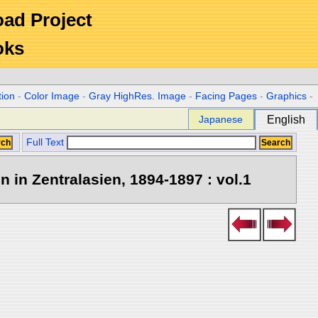
Road Project
oks
tion
-
Color Image
-
Gray HighRes. Image
-
Facing Pages
-
Graphics
-
Japanese
English
Full Text
in Zentralasien, 1894-1897 : vol.1