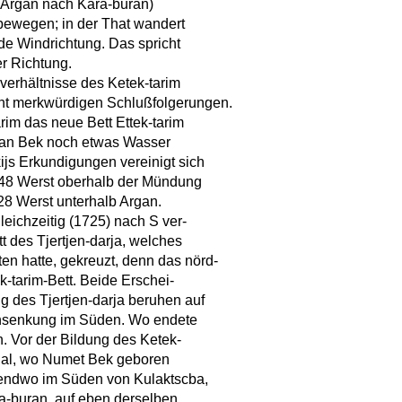
n Argan nach Kara-buran)
bewegen; in der That wandert
de Windrichtung. Das spricht
er Richtung.
sverhältnisse des Ketek-tarim
echt merkwürdigen Schlußfolgerungen.
im das neue Bett Ettek-tarim
ekkan Bek noch etwas Wasser
ijs Erkundigungen vereinigt sich
a 48 Werst oberhalb der Mündung
28 Werst unterhalb Argan.
gleichzeitig (1725) nach S ver-
t des Tjertjen-darja, welches
en hatte, gekreuzt, denn das nörd-
tek-tarim-Bett. Beide Erschei-
g des Tjertjen-darja beruhen auf
ensenkung im Süden. Wo endete
n. Vor der Bildung des Ketek-
dal, wo Numet Bek geboren
gendwo im Süden von Kulaktscba,
ra-buran, auf eben derselben