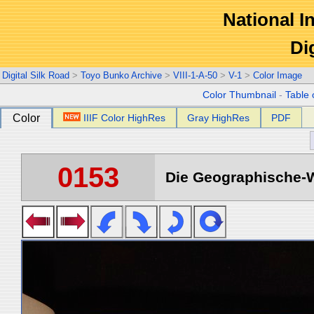
National In
Di
Digital Silk Road
>
Toyo Bunko Archive
>
VIII-1-A-50
>
V-1
>
Color Image
Color Thumbnail
-
Table 
Color
IIIF Color HighRes
Gray HighRes
PDF
0153
Die Geographische-Wi