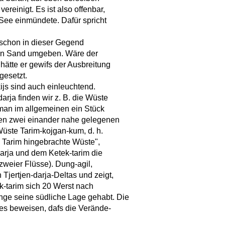
vereinigt. Es ist also offenbar,
n See einmündete. Dafür spricht
te schon in dieser Gegend
von Sand umgeben. Wäre der
 hätte er gewifs der Ausbreitung
gesetzt.
js sind auch einleuchtend.
arja finden wir z. B. die Wüste
t man im allgemeinen ein Stück
en zwei einander nahe gelegenen
Wüste Tarim-kojgan-kum, d. h.
m Tarim hingebrachte Wüste",
darja und dem Ketek-tarim die
zweier Flüsse). Dung-agil,
 Tjertjen-darja-Deltas und zeigt,
k-tarim sich 20 Werst nach
ange seine südliche Lage gehabt. Die
es beweisen, dafs die Verände-