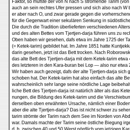
Faktor, so müfste der von N nach S strömende Tarim (vo
auch an sein rechtes Ufer pressen und sich also nach W 
er aber nach O, und zwar gerade gegen die vorherrschen
für die Gegenwart einer sekulären Senkung in südöstlich
Die durch die Tradition überlieferten verschiedenen Alter
und des alten Bettes vom Tjertjen-darja führen uns zu r
Oben haben wir gesehen, dafs etwa im Jahre 1725 der Tar
(= Ketek-tarim) gebildet hat. Im Jahre 1851 hatte Kuntj
darin gesehen, jetzt ist das Bett trocken. Nach Roborowsk
das alte Bett des Tjertjen-darja mit dem Ketek-tarim etw
des letzteren in den Kara-buran bei Lop — also nur etwa 
Wir haben auch gezeigt, dafs der alte Tjertjen-darja sich 
schoben hat. Der Ketek-tarim hat also einfach das alte Bet
wahrscheinlich sehr lange seine nördliche Lage beibehalt
liche Bett des Tjertjen-darja ist natürlich älter als das Ke
nungen, die Bildung des Ketek-tarim und die Verschiebun
derselben oben erwähnten Ursache, nämlich einer Bod
aber die alte Tjertjen-darja? Das ist nicht schwer zu sehe
tarim strömte der Tarim nach dem See im Norden von Ab
war. Damals machte der Tarim seine östliche Biegung ir
d. h. zwischen 40 und 50 Werst nördlich vom jetzigen Ka