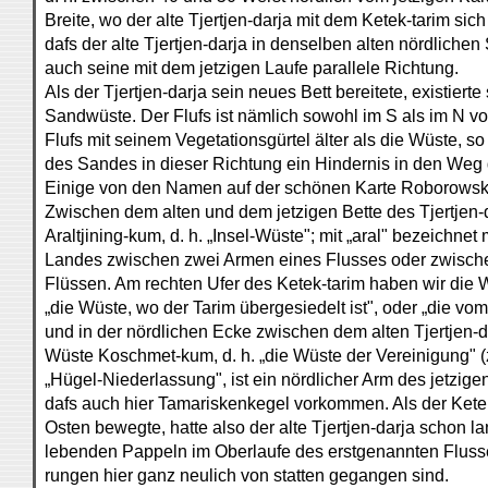
Breite, wo der alte Tjertjen-darja mit dem Ketek-tarim sich 
dafs der alte Tjertjen-darja in denselben alten nördliche
auch seine mit dem jetzigen Laufe parallele Richtung.
Als der Tjertjen-darja sein neues Bett bereitete, existier
Sandwüste. Der Flufs ist nämlich sowohl im S als im N 
Flufs mit seinem Vegetationsgürtel älter als die Wüste, so
des Sandes in dieser Richtung ein Hindernis in den Weg 
Einige von den Namen auf der schönen Karte Roborowski
Zwischen dem alten und dem jetzigen Bette des Tjertjen-d
Araltjining-kum, d. h. „Insel-Wüste"; mit „aral" bezeichne
Landes zwischen zwei Armen eines Flusses oder zwisch
Flüssen. Am rechten Ufer des Ketek-tarim haben wir die 
„die Wüste, wo der Tarim übergesiedelt ist", oder „die vo
und in der nördlichen Ecke zwischen dem alten Tjertjen-
Wüste Koschmet-kum, d. h. „die Wüste der Vereinigung" (
„Hügel-Niederlassung", ist ein nördlicher Arm des jetzigen
dafs auch hier Tamariskenkegel vorkommen. Als der Kete
Osten bewegte, hatte also der alte Tjertjen-darja schon l
lebenden Pappeln im Oberlaufe des erstgenannten Fluss
rungen hier ganz neulich von statten gegangen sind.