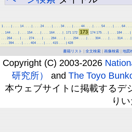
1
.
.
.
.
|
.
.
.
.
14
.
.
.
.
|
.
.
.
.
24
.
.
.
.
|
.
.
.
.
34
.
.
.
.
|
.
.
.
.
44
.
.
.
.
|
.
.
.
.
54
.
.
.
.
|
.
.
.
.
64
.
.
.
173
.
.
144
.
.
.
.
|
.
.
.
.
154
.
.
.
.
|
.
.
.
.
164
.
.
.
.
|
.
171
172
174
175
.
.
.
|
.
.
.
.
184
.
.
.
.
|
.
.
.
264
.
.
.
.
|
.
.
.
.
274
.
.
.
.
|
.
.
.
.
284
.
.
.
.
|
.
.
.
.
294
.
.
.
.
|
.
.
.
.
304
.
.
.
.
|
.
.
.
.
314
.
.
.
.
|
.
.
.
.
394
.
.
.
.
|
.
.
.
.
404
.
.
.
.
|
.
.
.
.
415
.
.
.
.
|
428
書籍リスト
|
全文検索
|
画像検索
|
地図
Copyright (C) 2003-2026
Natio
研究所）
and
The Toyo B
本ウェブサイトに掲載するデ
りい