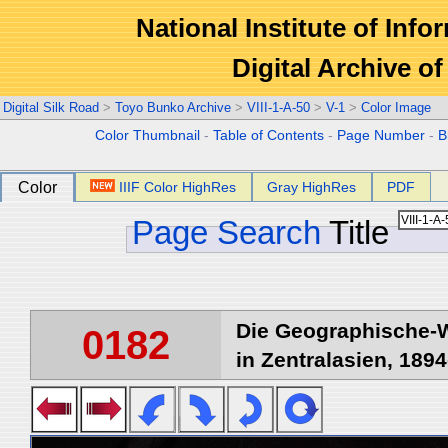
National Institute of Info
Digital Archive 
Digital Silk Road
>
Toyo Bunko Archive
>
VIII-1-A-50
>
V-1
>
Color Image
Color Thumbnail
-
Table of Contents
-
Page Number
-
B
Color
IIIF Color HighRes
Gray HighRes
PDF
Page Search
Title
Die Geographische-W
0182
in Zentralasien, 1894