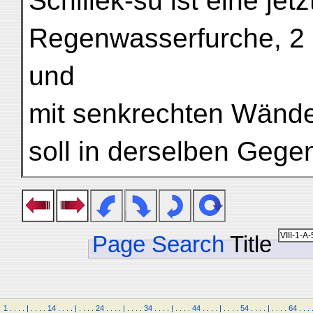
Schillek-su ist eine jet
Regenwasserfurche, 2 m
und
mit senkrechten Wände
soll in derselben Gegen
Page Search
Title
1
.
.
.
.
|
.
.
.
.
14
.
.
.
.
|
.
.
.
.
24
.
.
.
.
|
.
.
.
.
34
.
.
.
.
|
.
.
.
.
44
.
.
.
.
|
.
.
.
.
54
.
.
.
.
|
.
.
.
.
64
.
.
.