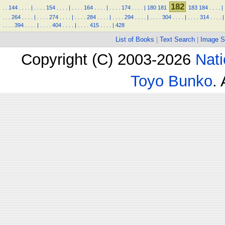
182
.
.
144
.
.
.
.
|
.
.
.
.
154
.
.
.
.
|
.
.
.
.
164
.
.
.
.
|
.
.
.
.
174
.
.
.
.
|
180
181
183
184
.
.
.
.
|
.
.
.
264
.
.
.
.
|
.
.
.
.
274
.
.
.
.
|
.
.
.
.
284
.
.
.
.
|
.
.
.
.
294
.
.
.
.
|
.
.
.
.
304
.
.
.
.
|
.
.
.
.
314
.
.
.
.
|
.
.
.
.
394
.
.
.
.
|
.
.
.
.
404
.
.
.
.
|
.
.
.
.
415
.
.
.
.
|
428
List of Books
|
Text Search
|
Image S
Copyright (C) 2003-2026
Nati
Toyo Bunko
.