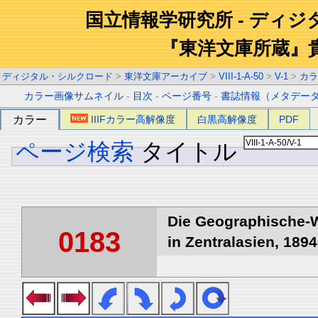
国立情報学研究所 - ディ
『東洋文庫所蔵』
ディジタル・シルクロード
>
東洋文庫アーカイブ
>
VIII-1-A-50
>
V-1
>
カラ
カラー画像サムネイル
-
目次
-
ページ番号
-
書誌情報（メタデー
カラー
IIIFカラー高解像度
白黒高解像度
PDF
ページ検索
タイトル
Die Geographische-W
0183
in Zentralasien, 1894