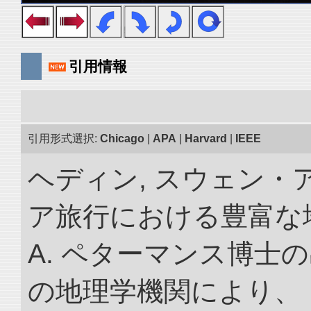
引用情報
引用形式選択:
Chicago
|
APA
|
Harvard
|
IEEE
ヘディン, スウェン・
ア旅行における豊富な地理
A. ペターマンス博士
の地理学機関により、 