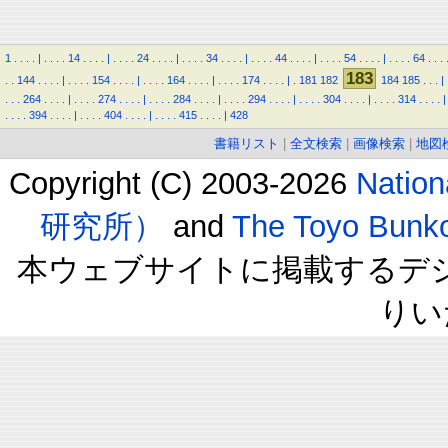
1
.
.
.
.
|
.
.
.
.
14
.
.
.
.
|
.
.
.
.
24
.
.
.
.
|
.
.
.
.
34
.
.
.
.
|
.
.
.
.
44
.
.
.
.
|
.
.
.
.
54
.
.
.
.
|
.
.
.
.
64
.
.
.
183
.
.
144
.
.
.
.
|
.
.
.
.
154
.
.
.
.
|
.
.
.
.
164
.
.
.
.
|
.
.
.
.
174
.
.
.
.
|
.
181
182
184
185
.
.
.
|
.
.
.
264
.
.
.
.
|
.
.
.
.
274
.
.
.
.
|
.
.
.
.
284
.
.
.
.
|
.
.
.
.
294
.
.
.
.
|
.
.
.
.
304
.
.
.
.
|
.
.
.
.
314
.
.
.
.
|
.
.
.
.
394
.
.
.
.
|
.
.
.
.
404
.
.
.
.
|
.
.
.
.
415
.
.
.
.
|
428
書籍リスト
|
全文検索
|
画像検索
|
地図
Copyright (C) 2003-2026
Natio
研究所）
and
The Toyo B
本ウェブサイトに掲載するデ
りい