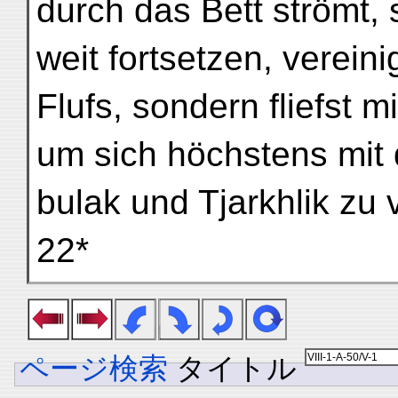
durch das Bett strömt, s
weit fortsetzen, vereini
Flufs, sondern fliefst m
um sich höchstens mit 
bulak und Tjarkhlik zu 
22*
ページ検索
タイトル