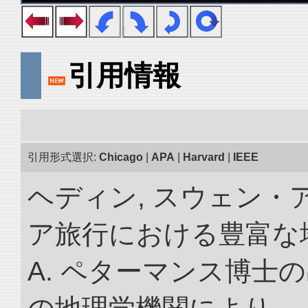
引用情報
引用形式選択:
Chicago
|
APA
|
Harvard
|
IEEE
ヘディン, スウェン・
ア旅行における豊富な地理
A. ペターマンス博士