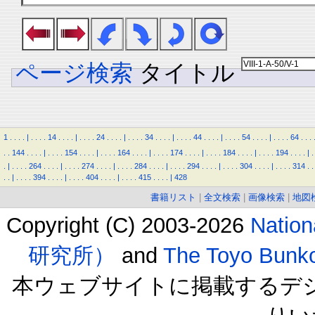
ページ検索
タイトル
1
.
.
.
.
|
.
.
.
.
14
.
.
.
.
|
.
.
.
.
24
.
.
.
.
|
.
.
.
.
34
.
.
.
.
|
.
.
.
.
44
.
.
.
.
|
.
.
.
.
54
.
.
.
.
|
.
.
.
.
64
.
.
.
.
.
144
.
.
.
.
|
.
.
.
.
154
.
.
.
.
|
.
.
.
.
164
.
.
.
.
|
.
.
.
.
174
.
.
.
.
|
.
.
.
.
184
.
.
.
.
|
.
.
.
.
194
.
.
.
.
|
.
.
|
.
.
.
.
264
.
.
.
.
|
.
.
.
.
274
.
.
.
.
|
.
.
.
.
284
.
.
.
.
|
.
.
.
.
294
.
.
.
.
|
.
.
.
.
304
.
.
.
.
|
.
.
.
.
314
.
.
.
.
|
.
.
.
.
394
.
.
.
.
|
.
.
.
.
404
.
.
.
.
|
.
.
.
.
415
.
.
.
.
|
428
書籍リスト
|
全文検索
|
画像検索
|
地図
Copyright (C) 2003-2026
Natio
研究所）
and
The Toyo B
本ウェブサイトに掲載するデ