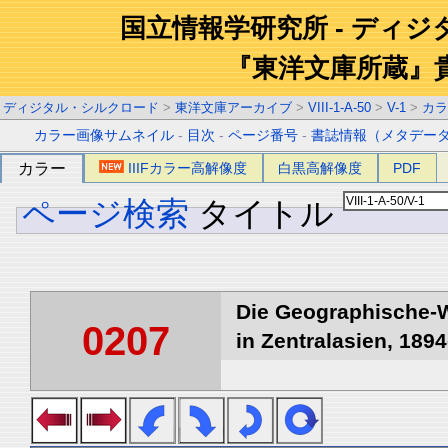
国立情報学研究所 - ディ
『東洋文庫所蔵』
ディジタル・シルクロード
>
東洋文庫アーカイブ
>
VIII-1-A-50
>
V-1
>
カラ
カラー画像サムネイル
-
目次
-
ページ番号
-
書誌情報（メタデー
カラー
IIIFカラー高解像度
白黒高解像度
PDF
ページ検索
タイトル
Die Geographische-W
0207
in Zentralasien, 1894