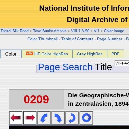
National Institute of Info
Digital Archive 
Digital Silk Road
>
Toyo Bunko Archive
>
VIII-1-A-50
>
V-1
>
Color Image
Color Thumbnail
-
Table of Contents
-
Page Number
-
B
Color
IIIF Color HighRes
Gray HighRes
PDF
Page Search
Title
Die Geographische-W
0209
in Zentralasien, 1894