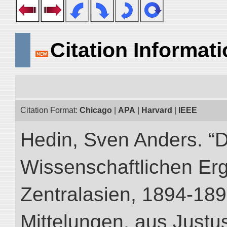
Citation Informat
Citation Format:
Chicago
|
APA
|
Harvard
|
IEEE
Hedin, Sven Anders. “
Wissenschaftlichen Er
Zentralasien, 1894-189
Mittelungen, aus Just