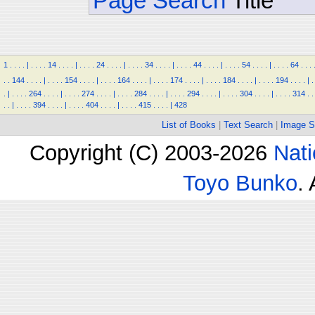
Page Search
Title
1
.
.
.
.
|
.
.
.
.
14
.
.
.
.
|
.
.
.
.
24
.
.
.
.
|
.
.
.
.
34
.
.
.
.
|
.
.
.
.
44
.
.
.
.
|
.
.
.
.
54
.
.
.
.
|
.
.
.
.
64
.
.
.
.
.
144
.
.
.
.
|
.
.
.
.
154
.
.
.
.
|
.
.
.
.
164
.
.
.
.
|
.
.
.
.
174
.
.
.
.
|
.
.
.
.
184
.
.
.
.
|
.
.
.
.
194
.
.
.
.
|
.
.
|
.
.
.
.
264
.
.
.
.
|
.
.
.
.
274
.
.
.
.
|
.
.
.
.
284
.
.
.
.
|
.
.
.
.
294
.
.
.
.
|
.
.
.
.
304
.
.
.
.
|
.
.
.
.
314
.
.
.
.
|
.
.
.
.
394
.
.
.
.
|
.
.
.
.
404
.
.
.
.
|
.
.
.
.
415
.
.
.
.
|
428
List of Books
|
Text Search
|
Image S
Copyright (C) 2003-2026
Nati
Toyo Bunko
.