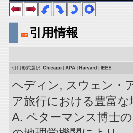
引用情報
引用形式選択:
Chicago
|
APA
|
Harvard
|
IEEE
ヘディン, スウェン・
ア旅行における豊富な地理
A. ペターマンス博士