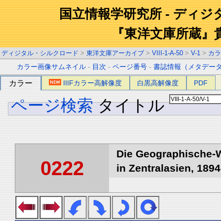
国立情報学研究所 - ディ
『東洋文庫所蔵』
ディジタル・シルクロード
>
東洋文庫アーカイブ
>
VIII-1-A-50
>
V-1
>
カラ
カラー画像サムネイル
-
目次
-
ページ番号
-
書誌情報（メタデー
カラー
IIIFカラー高解像度
白黒高解像度
PDF
ページ検索
タイトル
Die Geographische-W
0222
in Zentralasien, 1894