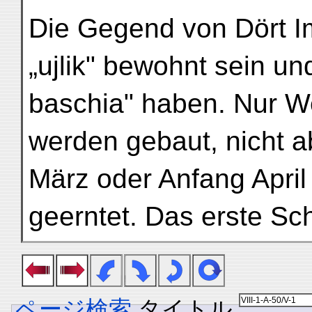
Die Gegend von Dört I
„ujlik" bewohnt sein un
baschia" haben. Nur W
werden gebaut, nicht a
März oder Anfang April
geerntet. Das erste S
ページ検索
タイトル