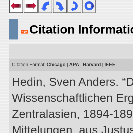
Citation Informat
Citation Format:
Chicago
|
APA
|
Harvard
|
IEEE
Hedin, Sven Anders. “
Wissenschaftlichen Er
Zentralasien, 1894-189
Mittelungen, aus Just