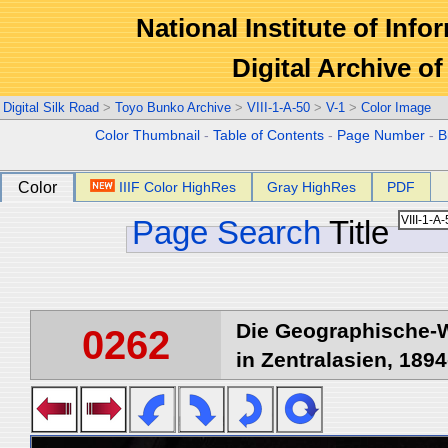
National Institute of Info
Digital Archive 
Digital Silk Road
>
Toyo Bunko Archive
>
VIII-1-A-50
>
V-1
>
Color Image
Color Thumbnail
-
Table of Contents
-
Page Number
-
B
Color
IIIF Color HighRes
Gray HighRes
PDF
Page Search
Title
Die Geographische-W
0262
in Zentralasien, 1894