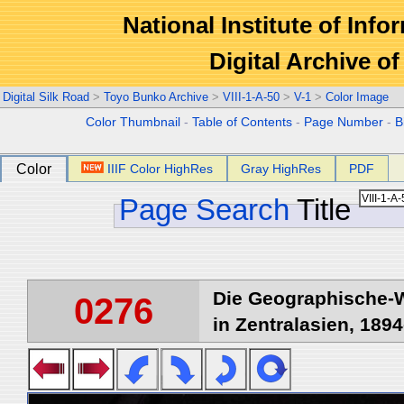
National Institute of Info
Digital Archive 
Digital Silk Road
>
Toyo Bunko Archive
>
VIII-1-A-50
>
V-1
>
Color Image
Color Thumbnail
-
Table of Contents
-
Page Number
-
B
Color
IIIF Color HighRes
Gray HighRes
PDF
Page Search
Title
Die Geographische-W
0276
in Zentralasien, 1894