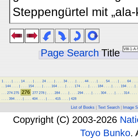
Steppengürtel mit „ala
Page Search
Title
1
.
.
.
.
|
.
.
.
.
14
.
.
.
.
|
.
.
.
.
24
.
.
.
.
|
.
.
.
.
34
.
.
.
.
|
.
.
.
.
44
.
.
.
.
|
.
.
.
.
54
.
.
.
.
|
.
.
.
.
64
.
.
.
.
.
144
.
.
.
.
|
.
.
.
.
154
.
.
.
.
|
.
.
.
.
164
.
.
.
.
|
.
.
.
.
174
.
.
.
.
|
.
.
.
.
184
.
.
.
.
|
.
.
.
.
194
.
.
.
.
|
.
276
.
.
.
274
275
277
278
|
.
.
.
.
284
.
.
.
.
|
.
.
.
.
294
.
.
.
.
|
.
.
.
.
304
.
.
.
.
|
.
.
.
.
314
.
.
.
.
.
.
.
.
394
.
.
.
.
|
.
.
.
.
404
.
.
.
.
|
.
.
.
.
415
.
.
.
.
|
428
List of Books
|
Text Search
|
Image S
Copyright (C) 2003-2026
Nati
Toyo Bunko
.