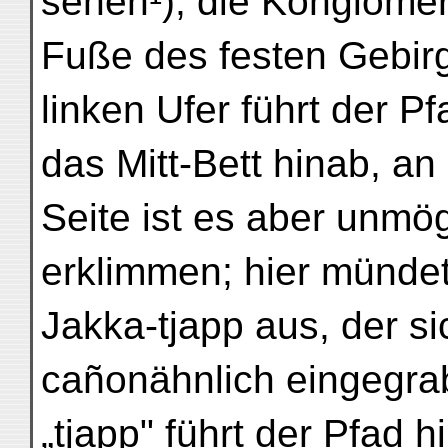
sehen¹); die Konglome
Fuße des festen Gebir
linken Ufer führt der Pf
das Mitt-Bett hinab, an
Seite ist es aber unmö
erklimmen; hier münde
Jakka-tjapp aus, der si
cañonähnlich eingegra
„tjapp" führt der Pfad 