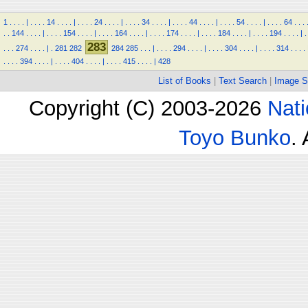
1
.
.
.
.
|
.
.
.
.
14
.
.
.
.
|
.
.
.
.
24
.
.
.
.
|
.
.
.
.
34
.
.
.
.
|
.
.
.
.
44
.
.
.
.
|
.
.
.
.
54
.
.
.
.
|
.
.
.
.
64
.
.
.
.
.
144
.
.
.
.
|
.
.
.
.
154
.
.
.
.
|
.
.
.
.
164
.
.
.
.
|
.
.
.
.
174
.
.
.
.
|
.
.
.
.
184
.
.
.
.
|
.
.
.
.
194
.
.
.
.
|
.
283
.
.
.
274
.
.
.
.
|
.
281
282
284
285
.
.
.
|
.
.
.
.
294
.
.
.
.
|
.
.
.
.
304
.
.
.
.
|
.
.
.
.
314
.
.
.
.
.
.
.
.
394
.
.
.
.
|
.
.
.
.
404
.
.
.
.
|
.
.
.
.
415
.
.
.
.
|
428
List of Books
|
Text Search
|
Image S
Copyright (C) 2003-2026
Nati
Toyo Bunko
.