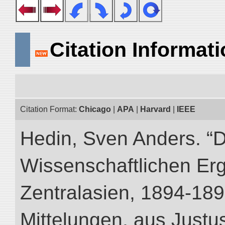
Citation Informat
Citation Format:
Chicago
|
APA
|
Harvard
|
IEEE
Hedin, Sven Anders. “
Wissenschaftlichen Er
Zentralasien, 1894-189
Mittelungen, aus Just