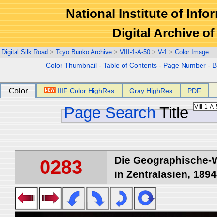
National Institute of Info
Digital Archive 
Digital Silk Road
>
Toyo Bunko Archive
>
VIII-1-A-50
>
V-1
>
Color Image
Color Thumbnail
-
Table of Contents
-
Page Number
-
B
Color
IIIF Color HighRes
Gray HighRes
PDF
Page Search
Title
Die Geographische-W
0283
in Zentralasien, 1894