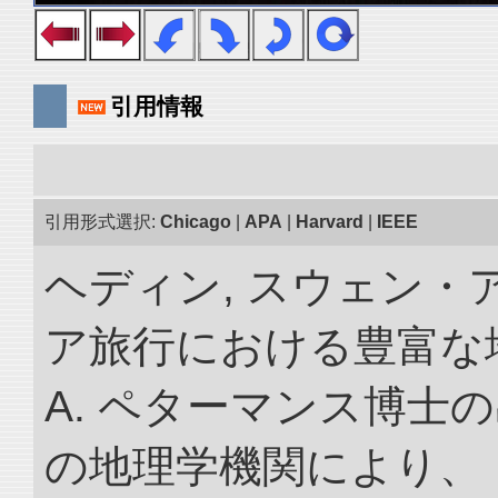
引用情報
引用形式選択:
Chicago
|
APA
|
Harvard
|
IEEE
ヘディン, スウェン・
ア旅行における豊富な地理
A. ペターマンス博士
の地理学機関により、 