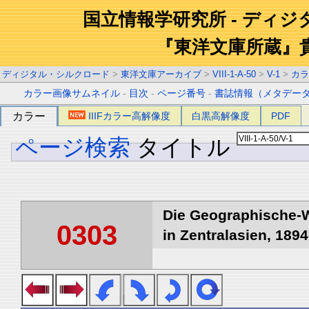
国立情報学研究所 - ディ
『東洋文庫所蔵』
ディジタル・シルクロード
>
東洋文庫アーカイブ
>
VIII-1-A-50
>
V-1
>
カラ
カラー画像サムネイル
-
目次
-
ページ番号
-
書誌情報（メタデー
カラー
IIIFカラー高解像度
白黒高解像度
PDF
ページ検索
タイトル
Die Geographische-W
0303
in Zentralasien, 1894