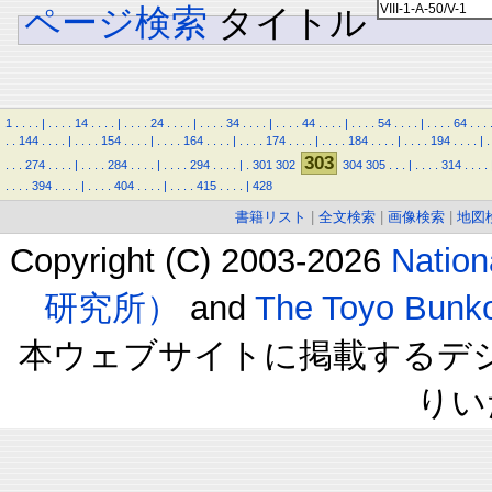
ページ検索
タイトル
1
.
.
.
.
|
.
.
.
.
14
.
.
.
.
|
.
.
.
.
24
.
.
.
.
|
.
.
.
.
34
.
.
.
.
|
.
.
.
.
44
.
.
.
.
|
.
.
.
.
54
.
.
.
.
|
.
.
.
.
64
.
.
.
.
.
144
.
.
.
.
|
.
.
.
.
154
.
.
.
.
|
.
.
.
.
164
.
.
.
.
|
.
.
.
.
174
.
.
.
.
|
.
.
.
.
184
.
.
.
.
|
.
.
.
.
194
.
.
.
.
|
.
303
.
.
.
274
.
.
.
.
|
.
.
.
.
284
.
.
.
.
|
.
.
.
.
294
.
.
.
.
|
.
301
302
304
305
.
.
.
|
.
.
.
.
314
.
.
.
.
.
.
.
.
394
.
.
.
.
|
.
.
.
.
404
.
.
.
.
|
.
.
.
.
415
.
.
.
.
|
428
書籍リスト
|
全文検索
|
画像検索
|
地図
Copyright (C) 2003-2026
Natio
研究所）
and
The Toyo B
本ウェブサイトに掲載するデ
りい