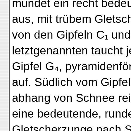
mündet ein recht bede
aus, mit trübem Gletsc
von den Gipfeln C₁ un
letztgenannten taucht j
Gipfel G₄, pyramidenfö
auf. Südlich vom Gipfe
abhang von Schnee reing
eine bedeutende, runde
Gletscherzunge nach SW