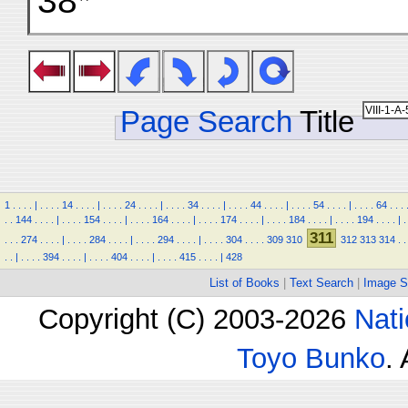
38*
Page Search
Title
1
.
.
.
.
|
.
.
.
.
14
.
.
.
.
|
.
.
.
.
24
.
.
.
.
|
.
.
.
.
34
.
.
.
.
|
.
.
.
.
44
.
.
.
.
|
.
.
.
.
54
.
.
.
.
|
.
.
.
.
64
.
.
.
.
.
144
.
.
.
.
|
.
.
.
.
154
.
.
.
.
|
.
.
.
.
164
.
.
.
.
|
.
.
.
.
174
.
.
.
.
|
.
.
.
.
184
.
.
.
.
|
.
.
.
.
194
.
.
.
.
|
.
311
.
.
.
274
.
.
.
.
|
.
.
.
.
284
.
.
.
.
|
.
.
.
.
294
.
.
.
.
|
.
.
.
.
304
.
.
.
.
309
310
312
313
314
.
.
.
.
|
.
.
.
.
394
.
.
.
.
|
.
.
.
.
404
.
.
.
.
|
.
.
.
.
415
.
.
.
.
|
428
List of Books
|
Text Search
|
Image S
Copyright (C) 2003-2026
Nati
Toyo Bunko
.