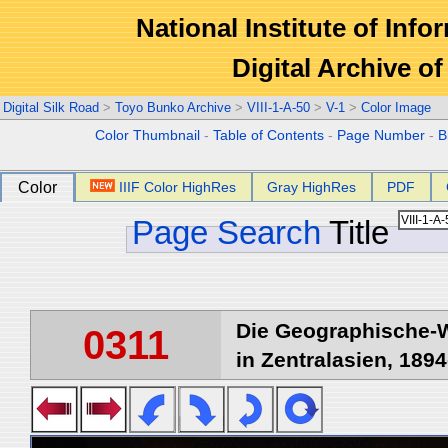
National Institute of Info
Digital Archive 
Digital Silk Road
>
Toyo Bunko Archive
>
VIII-1-A-50
>
V-1
>
Color Image
Color Thumbnail
-
Table of Contents
-
Page Number
-
B
Color
IIIF Color HighRes
Gray HighRes
PDF
Page Search
Title
Die Geographische-W
0311
in Zentralasien, 1894