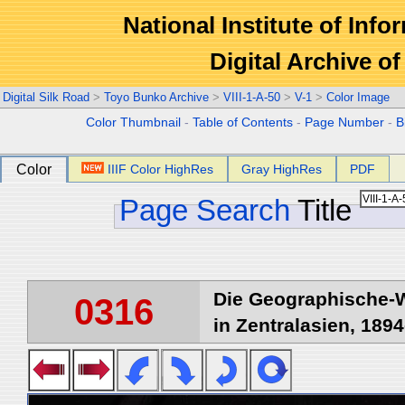
National Institute of Info
Digital Archive 
Digital Silk Road
>
Toyo Bunko Archive
>
VIII-1-A-50
>
V-1
>
Color Image
Color Thumbnail
-
Table of Contents
-
Page Number
-
B
Color
IIIF Color HighRes
Gray HighRes
PDF
Page Search
Title
Die Geographische-W
0316
in Zentralasien, 1894