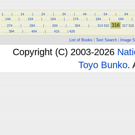
1
.
.
.
.
|
.
.
.
.
14
.
.
.
.
|
.
.
.
.
24
.
.
.
.
|
.
.
.
.
34
.
.
.
.
|
.
.
.
.
44
.
.
.
.
|
.
.
.
.
54
.
.
.
.
|
.
.
.
.
64
.
.
.
.
.
144
.
.
.
.
|
.
.
.
.
154
.
.
.
.
|
.
.
.
.
164
.
.
.
.
|
.
.
.
.
174
.
.
.
.
|
.
.
.
.
184
.
.
.
.
|
.
.
.
.
194
.
.
.
.
|
.
316
.
.
.
274
.
.
.
.
|
.
.
.
.
284
.
.
.
.
|
.
.
.
.
294
.
.
.
.
|
.
.
.
.
304
.
.
.
.
|
.
.
.
.
314
315
317
318
.
.
.
.
394
.
.
.
.
|
.
.
.
.
404
.
.
.
.
|
.
.
.
.
415
.
.
.
.
|
428
List of Books
|
Text Search
|
Image S
Copyright (C) 2003-2026
Nati
Toyo Bunko
.