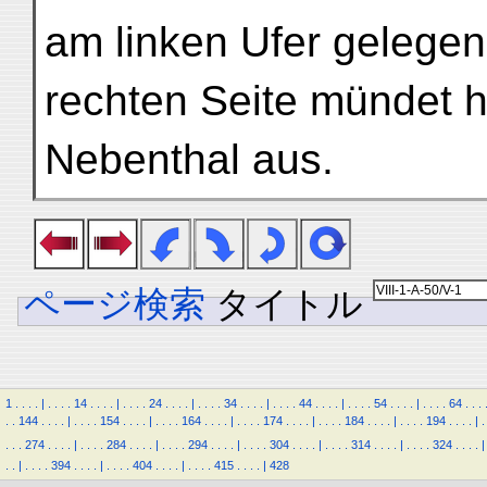
am linken Ufer gelegen
rechten Seite mündet h
Nebenthal aus.
ページ検索
タイトル
1
.
.
.
.
|
.
.
.
.
14
.
.
.
.
|
.
.
.
.
24
.
.
.
.
|
.
.
.
.
34
.
.
.
.
|
.
.
.
.
44
.
.
.
.
|
.
.
.
.
54
.
.
.
.
|
.
.
.
.
64
.
.
.
.
.
144
.
.
.
.
|
.
.
.
.
154
.
.
.
.
|
.
.
.
.
164
.
.
.
.
|
.
.
.
.
174
.
.
.
.
|
.
.
.
.
184
.
.
.
.
|
.
.
.
.
194
.
.
.
.
|
.
.
.
.
274
.
.
.
.
|
.
.
.
.
284
.
.
.
.
|
.
.
.
.
294
.
.
.
.
|
.
.
.
.
304
.
.
.
.
|
.
.
.
.
314
.
.
.
.
|
.
.
.
.
324
.
.
.
.
|
.
.
|
.
.
.
.
394
.
.
.
.
|
.
.
.
.
404
.
.
.
.
|
.
.
.
.
415
.
.
.
.
|
428