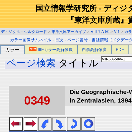
国立情報学研究所 - ディ
『東洋文庫所蔵』
ディジタル・シルクロード
>
東洋文庫アーカイブ
>
VIII-1-A-50
>
V-1
>
カラ
カラー画像サムネイル
-
目次
-
ページ番号
-
書誌情報（メタデー
カラー
IIIFカラー高解像度
白黒高解像度
PDF
ページ検索
タイトル
Die Geographische-W
0349
in Zentralasien, 1894