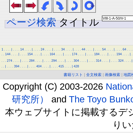
ページ検索
タイトル
1
.
.
.
.
|
.
.
.
.
14
.
.
.
.
|
.
.
.
.
24
.
.
.
.
|
.
.
.
.
34
.
.
.
.
|
.
.
.
.
44
.
.
.
.
|
.
.
.
.
54
.
.
.
.
|
.
.
.
.
64
.
.
.
.
.
144
.
.
.
.
|
.
.
.
.
154
.
.
.
.
|
.
.
.
.
164
.
.
.
.
|
.
.
.
.
174
.
.
.
.
|
.
.
.
.
184
.
.
.
.
|
.
.
.
.
194
.
.
.
.
|
.
.
.
.
274
.
.
.
.
|
.
.
.
.
284
.
.
.
.
|
.
.
.
.
294
.
.
.
.
|
.
.
.
.
304
.
.
.
.
|
.
.
.
.
314
.
.
.
.
|
.
.
.
.
324
.
.
.
.
|
.
.
|
.
.
.
.
394
.
.
.
.
|
.
.
.
.
404
.
.
.
.
|
.
.
.
.
415
.
.
.
.
|
428
書籍リスト
|
全文検索
|
画像検索
|
地図
Copyright (C) 2003-2026
Natio
研究所）
and
The Toyo B
本ウェブサイトに掲載するデ
りい