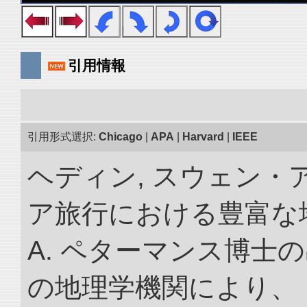
引用情報
引用形式選択:
Chicago
|
APA
|
Harvard
|
IEEE
ヘディン, スウェン・
ア旅行における豊富な地理
A. ペターマンス博士
の地理学機関により、 