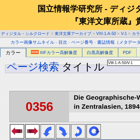
国立情報学研究所 - ディ
『東洋文庫所蔵』
ディジタル・シルクロード
>
東洋文庫アーカイブ
>
VIII-1-A-50
>
V-1
>
カラ
カラー画像サムネイル
-
目次
-
ページ番号
-
書誌情報（メタデー
カラー
IIIFカラー高解像度
白黒高解像度
PDF
ページ検索
タイトル
Die Geographische-W
0356
in Zentralasien, 1894