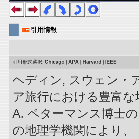
引用情報
引用形式選択:
Chicago
|
APA
|
Harvard
|
IEEE
ヘディン, スウェン・
ア旅行における豊富な地理
A. ペターマンス博士
の地理学機関により、 