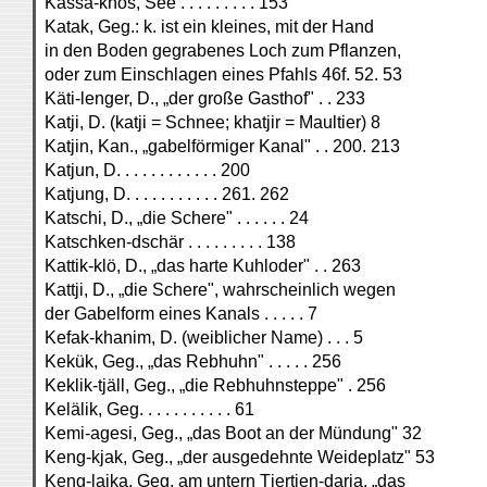
Kässä-khos, See . . . . . . . . . 153
Katak, Geg.: k. ist ein kleines, mit der Hand
in den Boden gegrabenes Loch zum Pflanzen,
oder zum Einschlagen eines Pfahls 46f. 52. 53
Käti-lenger, D., „der große Gasthof" . . 233
Katji, D. (katji = Schnee; khatjir = Maultier) 8
Katjin, Kan., „gabelförmiger Kanal" . . 200. 213
Katjun, D. . . . . . . . . . . . 200
Katjung, D. . . . . . . . . . . 261. 262
Katschi, D., „die Schere" . . . . . . 24
Katschken-dschär . . . . . . . . . 138
Kattik-klö, D., „das harte Kuhloder" . . 263
Kattji, D., „die Schere", wahrscheinlich wegen
der Gabelform eines Kanals . . . . . 7
Kefak-khanim, D. (weiblicher Name) . . . 5
Kekük, Geg., „das Rebhuhn" . . . . . 256
Keklik-tjäll, Geg., „die Rebhuhnsteppe" . 256
Kelälik, Geg. . . . . . . . . . . 61
Kemi-agesi, Geg., „das Boot an der Mündung" 32
Keng-kjak, Geg., „der ausgedehnte Weideplatz" 53
Keng-lajka, Geg. am untern Tjertjen-darja, „das