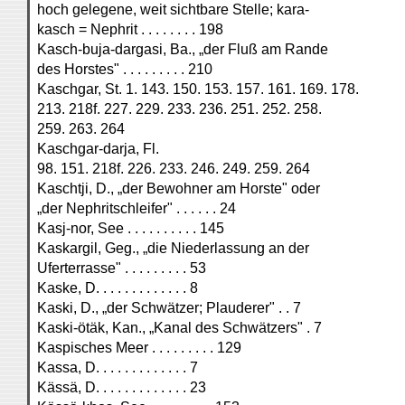
hoch gelegene, weit sichtbare Stelle; kara-
kasch = Nephrit . . . . . . . . 198
Kasch-buja-dargasi, Ba., „der Fluß am Rande
des Horstes" . . . . . . . . . 210
Kaschgar, St. 1. 143. 150. 153. 157. 161. 169. 178.
213. 218f. 227. 229. 233. 236. 251. 252. 258.
259. 263. 264
Kaschgar-darja, Fl.
98. 151. 218f. 226. 233. 246. 249. 259. 264
Kaschtji, D., „der Bewohner am Horste" oder
„der Nephritschleifer" . . . . . . 24
Kasj-nor, See . . . . . . . . . . 145
Kaskargil, Geg., „die Niederlassung an der
Uferterrasse" . . . . . . . . . 53
Kaske, D. . . . . . . . . . . . . 8
Kaski, D., „der Schwätzer; Plauderer" . . 7
Kaski-ötäk, Kan., „Kanal des Schwätzers" . 7
Kaspisches Meer . . . . . . . . . 129
Kassa, D. . . . . . . . . . . . . 7
Kässä, D. . . . . . . . . . . . . 23