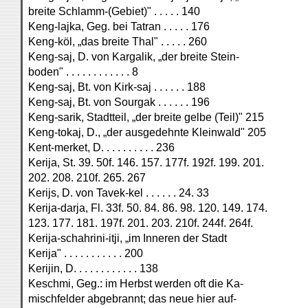
breite Schlamm-(Gebiet)" . . . . . 140
Keng-lajka, Geg. bei Tatran . . . . . 176
Keng-köl, „das breite Thal" . . . . . 260
Keng-saj, D. von Kargalik, „der breite Stein-
boden" . . . . . . . . . . . . 8
Keng-saj, Bt. von Kirk-saj . . . . . . 188
Keng-saj, Bt. von Sourgak . . . . . . 196
Keng-sarik, Stadtteil, „der breite gelbe (Teil)" 215
Keng-tokaj, D., „der ausgedehnte Kleinwald" 205
Kent-merket, D. . . . . . . . . . 236
Kerija, St. 39. 50f. 146. 157. 177f. 192f. 199. 201.
202. 208. 210f. 265. 267
Kerijs, D. von Tavek-kel . . . . . . 24. 33
Kerija-darja, Fl. 33f. 50. 84. 86. 98. 120. 149. 174.
123. 177. 181. 197f. 201. 203. 210f. 244f. 264f.
Kerija-schahrini-itji, „im Inneren der Stadt
Kerija" . . . . . . . . . . . 200
Kerijin, D. . . . . . . . . . . . 138
Keschmi, Geg.: im Herbst werden oft die Ka-
mischfelder abgebrannt; das neue hier auf-