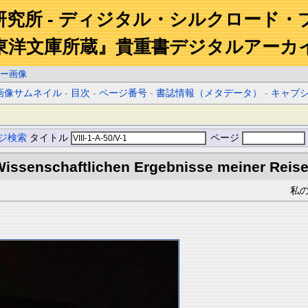
研究所 - ディジタル・シルクロード・
東洋文庫所蔵』貴重書デジタルアーカ
ー画像
画像サムネイル
-
目次
-
ページ番号
-
書誌情報（メタデータ）
-
キャプ
ジ検索
タイトル
ページ
ssenschaftlichen Ergebnisse meiner Reisen 
私の