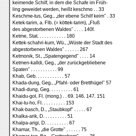
keimende Schilf, in dem die Schafe im Früh-
ling geweidet werden, heißt keschmo . . 33
Keschme-tus, Geg., „der ebene Schilf keim" . 33
Ketek-tarim, a. Flb. (= köttek-tarim), „Fluß
des abgestorbenen Waldes" . . . . 140f.
Ketme, Stat. . . . . . . . . . . . 180
Kettek-schahri-kum, Wü., „Wüste der Stadt des
abgestorbenen Waldes" . . . . . . 267
Ketmonik, St., „Spatengegend" . . . . 14
Ketmen-kalldi, Geg., „der zurückgebliebene
Spaten" . . . . . . . . . . . 99
Khab, Geb. . . . . . . . . . . . 57
Khada-dung, Geg., „Pfahl- oder Bretthügel" 57
Khadi-dung, Geg. . . . . . . . . . 61
Khaidu-gol, Fl. (mong.) . . 69. 146. 147. 151
Khai-tu-ho, Fl. . . . . . . . . . 153
Khak-basch, D., „Staubkopf" . . . . . 67
Khalka-arik, D. . . . . . . . . . 51
Khalpa-arigi, D. . . . . . . . . . 67
Khamar, Th., „die Grotte" . . . . . . 75