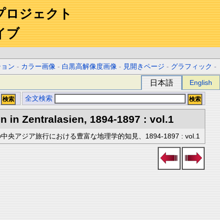
プロジェクト
イブ
ション
-
カラー画像
-
白黒高解像度画像
-
見開きページ
-
グラフィック
-
日本語
English
全文検索
in Zentralasien, 1894-1897 : vol.1
中央アジア旅行における豊富な地理学的知見、1894-1897 : vol.1