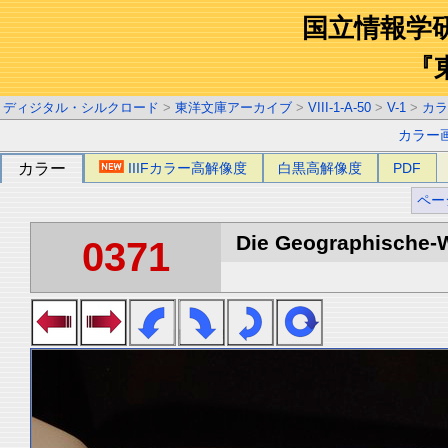
国立情報学
『
ディジタル・シルクロード
>
東洋文庫アーカイブ
>
VIII-1-A-50
>
V-1
>
カラ
カラー
カラー
IIIFカラー高解像度
白黒高解像度
PDF
ペー
Die Geographische-Wi
0371