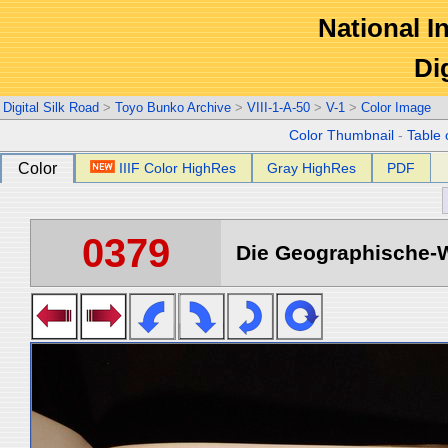
National In
Di
Digital Silk Road
>
Toyo Bunko Archive
>
VIII-1-A-50
>
V-1
>
Color Image
Color Thumbnail
-
Table 
Color
IIIF Color HighRes
Gray HighRes
PDF
0379
Die Geographische-Wi