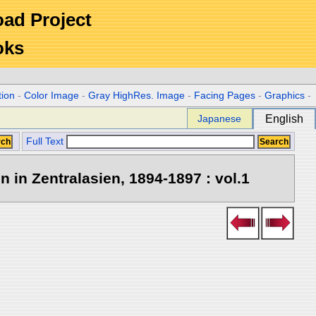
Road Project
oks
tion
-
Color Image
-
Gray HighRes. Image
-
Facing Pages
-
Graphics
-
Japanese
English
Full Text
in Zentralasien, 1894-1897 : vol.1