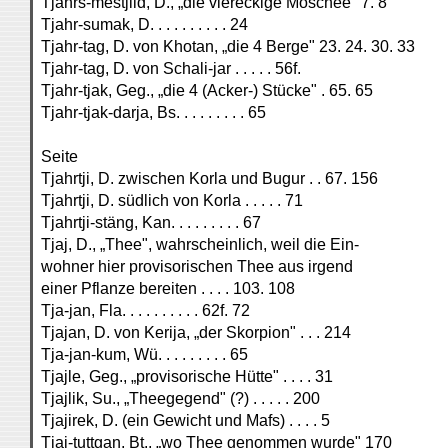
Tjahrs-mestjiid, D., „die viereckige Moschee" 7. 8
Tjahr-sumak, D. . . . . . . . . . 24
Tjahr-tag, D. von Khotan, „die 4 Berge" 23. 24. 30. 33
Tjahr-tag, D. von Schali-jar . . . . . 56f.
Tjahr-tjak, Geg., „die 4 (Acker-) Stücke" . 65. 65
Tjahr-tjak-darja, Bs. . . . . . . . . 65
Seite
Tjahrtji, D. zwischen Korla und Bugur . . 67. 156
Tjahrtji, D. südlich von Korla . . . . . 71
Tjahrtji-stäng, Kan. . . . . . . . . 67
Tjaj, D., „Thee", wahrscheinlich, weil die Ein-
wohner hier provisorischen Thee aus irgend
einer Pflanze bereiten . . . . 103. 108
Tja-jan, Fla. . . . . . . . . . 62f. 72
Tjajan, D. von Kerija, „der Skorpion" . . . 214
Tja-jan-kum, Wü. . . . . . . . . 65
Tjajle, Geg., „provisorische Hütte" . . . . 31
Tjajlik, Su., „Theegegend" (?) . . . . . 200
Tjajirek, D. (ein Gewicht und Mafs) . . . . 5
Tjaj-tuttgan, Bt., „wo Thee genommen wurde" 170