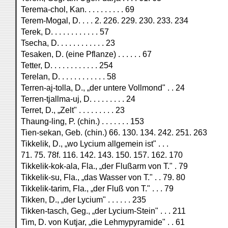
Terema-chol, Kan. . . . . . . . . . 69
Terem-Mogal, D. . . . 2. 226. 229. 230. 233. 234
Terek, D. . . . . . . . . . . . 57
Tsecha, D. . . . . . . . . . . . 23
Tesaken, D. (eine Pflanze) . . . . . . 67
Tetter, D. . . . . . . . . . . . 254
Terelan, D. . . . . . . . . . . . 58
Terren-aj-tolla, D., „der untere Vollmond" . . 24
Terren-tjallma-uj, D. . . . . . . . . 24
Terret, D., „Zelt" . . . . . . . . . 23
Thaung-ling, P. (chin.) . . . . . . . 153
Tien-sekan, Geb. (chin.) 66. 130. 134. 242. 251. 263
Tikkelik, D., „wo Lycium allgemein ist" . . .
71. 75. 78f. 116. 142. 143. 150. 157. 162. 170
Tikkelik-kok-ala, Fla., „der Flußarm von T." . 79
Tikkelik-su, Fla., „das Wasser von T." . . 79. 80
Tikkelik-tarim, Fla., „der Fluß von T." . . . 79
Tikken, D., „der Lycium" . . . . . . 235
Tikken-tasch, Geg., „der Lycium-Stein" . . . 211
Tim, D. von Kutjar, „die Lehmypyramide" . . 61