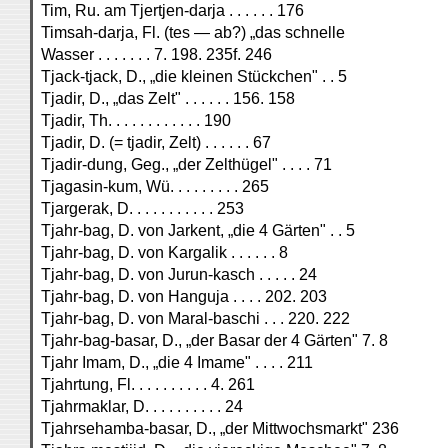
Tim, Ru. am Tjertjen-darja . . . . . . 176
Timsah-darja, Fl. (tes — ab?) „das schnelle
Wasser . . . . . . . 7. 198. 235f. 246
Tjack-tjack, D., „die kleinen Stückchen" . . 5
Tjadir, D., „das Zelt" . . . . . . 156. 158
Tjadir, Th. . . . . . . . . . . . 190
Tjadir, D. (= tjadir, Zelt) . . . . . . 67
Tjadir-dung, Geg., „der Zelthügel" . . . . 71
Tjagasin-kum, Wü. . . . . . . . . 265
Tjargerak, D. . . . . . . . . . . 253
Tjahr-bag, D. von Jarkent, „die 4 Gärten" . . 5
Tjahr-bag, D. von Kargalik . . . . . . 8
Tjahr-bag, D. von Jurun-kasch . . . . . 24
Tjahr-bag, D. von Hanguja . . . . 202. 203
Tjahr-bag, D. von Maral-baschi . . . 220. 222
Tjahr-bag-basar, D., „der Basar der 4 Gärten" 7. 8
Tjahr Imam, D., „die 4 Imame" . . . . 211
Tjahrtung, Fl. . . . . . . . . . 4. 261
Tjahrmaklar, D. . . . . . . . . . 24
Tjahrsehamba-basar, D., „der Mittwochsmarkt" 236