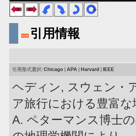
引用情報
引用形式選択:
Chicago
|
APA
|
Harvard
|
IEEE
ヘディン, スウェン・
ア旅行における豊富な地理
A. ペターマンス博士