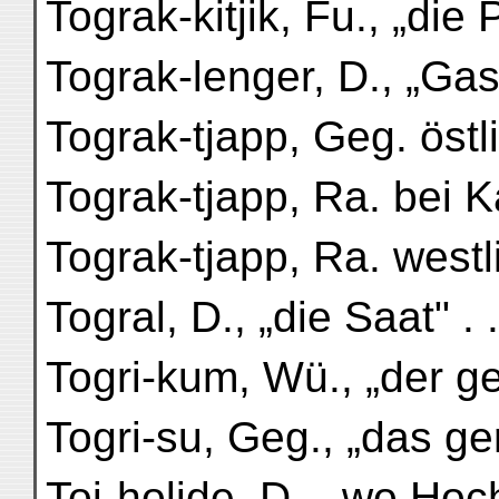
Tograk-kitjik, Fu., „die P
Tograk-lenger, D., „Gas
Tograk-tjapp, Geg. östl
Tograk-tjapp, Ra. bei Ka
Tograk-tjapp, Ra. westli
Togral, D., „die Saat" . . .
Togri-kum, Wü., „der ge
Togri-su, Geg., „das ge
Toj-holide, D., „wo Hoc