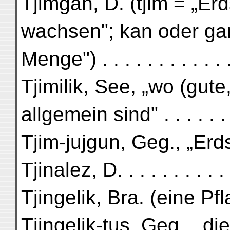
Tjimgan, D. (tjim = „Er
wachsen"; kan oder gan
Menge") . . . . . . . . . . . 
Tjimilik, See, „wo (gute
allgemein sind" . . . . . . 
Tjim-jujgun, Geg., „Erd
Tjinalez, D. . . . . . . . .
Tjingelik, Bra. (eine Pfl
Tjingelik-tus, Geg., „di