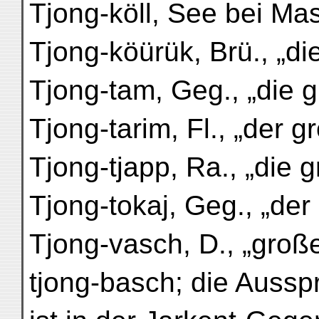
Tjong-köll, See bei Masar
Tjong-köürük, Brü., „di
Tjong-tam, Geg., „die g
Tjong-tarim, Fl., „der g
Tjong-tjapp, Ra., „die g
Tjong-tokaj, Geg., „der
Tjong-vasch, D., „große
tjong-basch; die Aussp