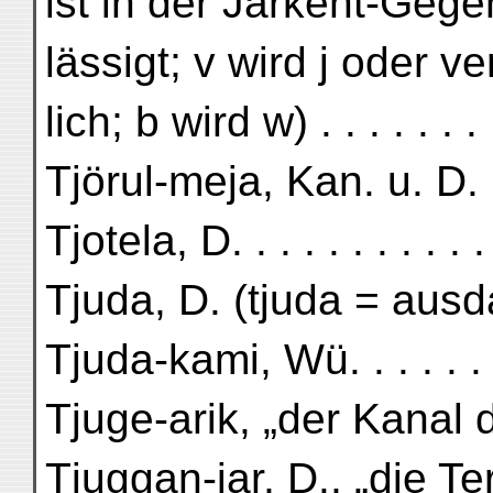
ist in der Jarkent-Geg
lässigt; v wird j oder 
lich; b wird w) . . . . . . . 
Tjörul-meja, Kan. u. D. .
Tjotela, D. . . . . . . . . .
Tjuda, D. (tjuda = ausd
Tjuda-kami, Wü. . . . . . .
Tjuge-arik, „der Kana
Tjuggan-jar, D., „die T