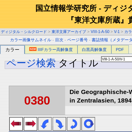
国立情報学研究所 - ディ
『東洋文庫所蔵』
ディジタル・シルクロード
>
東洋文庫アーカイブ
>
VIII-1-A-50
>
V-1
>
カラ
カラー画像サムネイル
-
目次
-
ページ番号
-
書誌情報（メタデー
カラー
IIIFカラー高解像度
白黒高解像度
PDF
ページ検索
タイトル
Die Geographische-W
0380
in Zentralasien, 1894