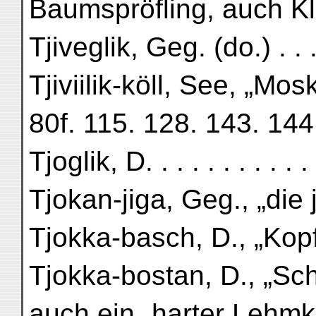
Baumspröfling, auch Klei
Tjiveglik, Geg. (do.) . . . 
Tjiviilik-köll, See, „Mo
80f. 115. 128. 143. 144
Tjoglik, D. . . . . . . . . . 
Tjokan-jiga, Geg., „die
Tjokka-basch, D., „Kopfs
Tjokka-bostan, D., „Sche
auch ein „harter Lehmk