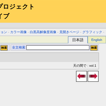
プロジェクト
イブ
ション
-
カラー画像
-
白黒高解像度画像
-
見開きページ
-
グラフィック
-
日本語
English
全文検索
天の間で : vol.1