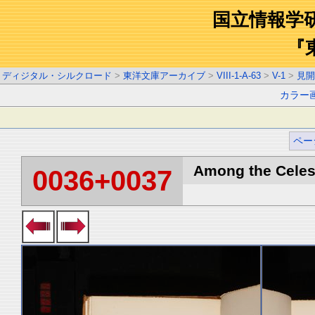
国立情報学
『
ディジタル・シルクロード
>
東洋文庫アーカイブ
>
VIII-1-A-63
>
V-1
>
見開
カラー
ペー
Among the Celest
0036+0037