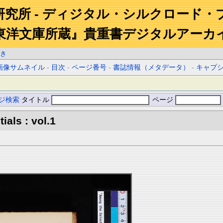
研究所 - ディジタル・シルクロード・
東洋文庫所蔵』貴重書デジタルアーカ
き
画像サムネイル
-
目次
-
ページ番号
-
書誌情報（メタデータ）
-
キャプ
ジ検索
タイトル
ページ
ials : vol.1