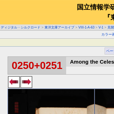
国立情報学
『
ディジタル・シルクロード
>
東洋文庫アーカイブ
>
VIII-1-A-63
>
V-1
>
見開
カラー
ペー
Among the Celest
0250+0251