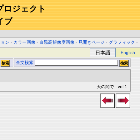
プロジェクト
イブ
ション
-
カラー画像
-
白黒高解像度画像
-
見開きページ
-
グラフィック
-
日本語
English
全文検索
天の間で : vol.1