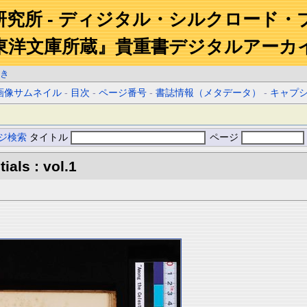
研究所 - ディジタル・シルクロード・
東洋文庫所蔵』貴重書デジタルアーカ
き
画像サムネイル
-
目次
-
ページ番号
-
書誌情報（メタデータ）
-
キャプ
ジ検索
タイトル
ページ
ials : vol.1