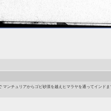
の間で マンチュリアからゴビ砂漠を越えヒマラヤを通ってインドま