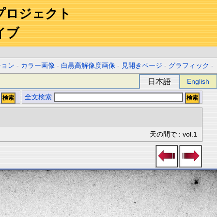
プロジェクト
イブ
ション
-
カラー画像
-
白黒高解像度画像
-
見開きページ
-
グラフィック
-
日本語
English
全文検索
天の間で : vol.1