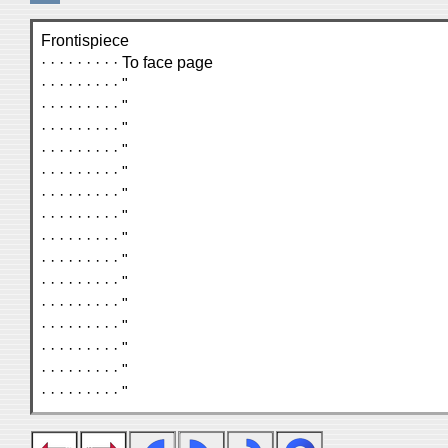
Frontispiece
· · · · · · · · · To face page
· · · · · · · · · "
· · · · · · · · · "
· · · · · · · · · "
· · · · · · · · · "
· · · · · · · · · "
· · · · · · · · · "
· · · · · · · · · "
· · · · · · · · · "
· · · · · · · · · "
· · · · · · · · · "
· · · · · · · · · "
· · · · · · · · · "
· · · · · · · · · "
· · · · · · · · · "
· · · · · · · · · "