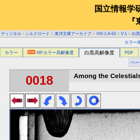
国立情報学
『
ディジタル・シルクロード
>
東洋文庫アーカイブ
>
VIII-1-A-63
>
V-1
>
白黒
カラー
カラー
IIIFカラー高解像度
白黒高解像度
PDF
ペー
Among the Celestials
0018