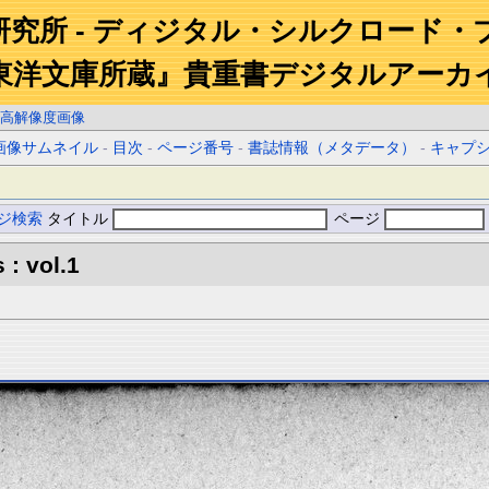
研究所 - ディジタル・シルクロード・
東洋文庫所蔵』貴重書デジタルアーカ
高解像度画像
画像サムネイル
-
目次
-
ページ番号
-
書誌情報（メタデータ）
-
キャプ
ジ検索
タイトル
ページ
 : vol.1