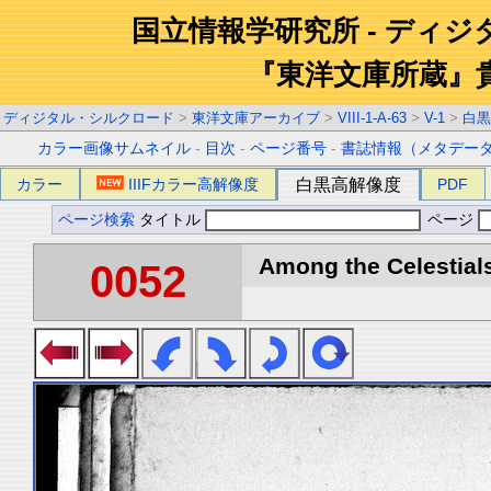
国立情報学研究所 - ディ
『東洋文庫所蔵』
ディジタル・シルクロード
>
東洋文庫アーカイブ
>
VIII-1-A-63
>
V-1
>
白黒
カラー画像サムネイル
-
目次
-
ページ番号
-
書誌情報（メタデー
カラー
IIIFカラー高解像度
白黒高解像度
PDF
ページ検索
タイトル
ページ
Among the Celestials
0052