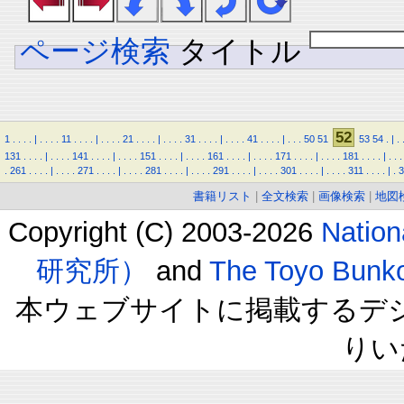
ページ検索
タイトル
52
1
.
.
.
.
|
.
.
.
.
11
.
.
.
.
|
.
.
.
.
21
.
.
.
.
|
.
.
.
.
31
.
.
.
.
|
.
.
.
.
41
.
.
.
.
|
.
.
.
50
51
53
54
.
|
.
131
.
.
.
.
|
.
.
.
.
141
.
.
.
.
|
.
.
.
.
151
.
.
.
.
|
.
.
.
.
161
.
.
.
.
|
.
.
.
.
171
.
.
.
.
|
.
.
.
.
181
.
.
.
.
|
.
.
.
.
261
.
.
.
.
|
.
.
.
.
271
.
.
.
.
|
.
.
.
.
281
.
.
.
.
|
.
.
.
.
291
.
.
.
.
|
.
.
.
.
301
.
.
.
.
|
.
.
.
.
311
.
.
.
.
|
.
3
書籍リスト
|
全文検索
|
画像検索
|
地図
Copyright (C) 2003-2026
Natio
研究所）
and
The Toyo B
本ウェブサイトに掲載するデ
りい