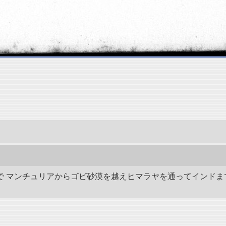
の間で マンチュリアからゴビ砂漠を越えヒマラヤを通ってインドま