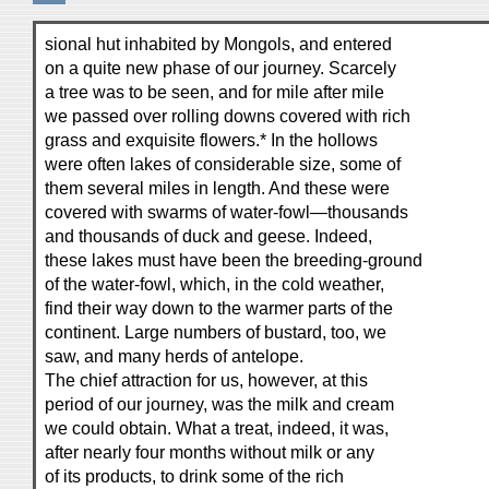
sional hut inhabited by Mongols, and entered
on a quite new phase of our journey. Scarcely
a tree was to be seen, and for mile after mile
we passed over rolling downs covered with rich
grass and exquisite flowers.* In the hollows
were often lakes of considerable size, some of
them several miles in length. And these were
covered with swarms of water-fowl—thousands
and thousands of duck and geese. Indeed,
these lakes must have been the breeding-ground
of the water-fowl, which, in the cold weather,
find their way down to the warmer parts of the
continent. Large numbers of bustard, too, we
saw, and many herds of antelope.
The chief attraction for us, however, at this
period of our journey, was the milk and cream
we could obtain. What a treat, indeed, it was,
after nearly four months without milk or any
of its products, to drink some of the rich