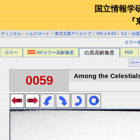
国立情報学
『
ディジタル・シルクロード
>
東洋文庫アーカイブ
>
VIII-1-A-63
>
V-1
>
白黒
カラー
カラー
IIIFカラー高解像度
白黒高解像度
PDF
ペー
Among the Celestials
0059