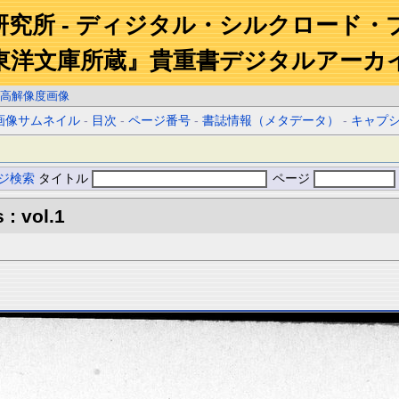
研究所 - ディジタル・シルクロード・
東洋文庫所蔵』貴重書デジタルアーカ
高解像度画像
画像サムネイル
-
目次
-
ページ番号
-
書誌情報（メタデータ）
-
キャプ
ジ検索
タイトル
ページ
 : vol.1