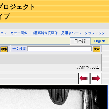
プロジェクト
イブ
ション
-
カラー画像
-
白黒高解像度画像
-
見開きページ
-
グラフィック
-
日本語
English
全文検索
天の間で : vol.1