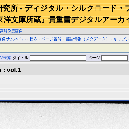
研究所 - ディジタル・シルクロード・
東洋文庫所蔵』貴重書デジタルアーカ
高解像度画像
画像サムネイル
-
目次
-
ページ番号
-
書誌情報（メタデータ）
-
キャプ
ジ検索
タイトル
ページ
 : vol.1