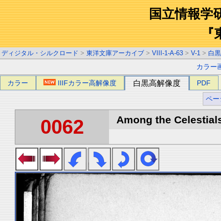
国立情報学
『
ディジタル・シルクロード
>
東洋文庫アーカイブ
>
VIII-1-A-63
>
V-1
>
白黒
カラー
カラー
IIIFカラー高解像度
白黒高解像度
PDF
ペー
Among the Celestials
0062