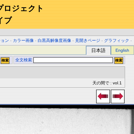
プロジェクト
イブ
ション
-
カラー画像
-
白黒高解像度画像
-
見開きページ
-
グラフィック
-
日本語
English
全文検索
天の間で : vol.1