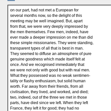
on our part, had not met a European for
several months now, so the delight of this
meeting may be well imagined. But, apart
from that, we were very deeply impressed by
the men themselves. Few men, indeed, have
ever made a deeper impression on me than did
these simple missionaries. They were standing,
transparent types of all that is best in man.
They seemed to diffuse an atmosphere of pure
genuine goodness which made itself felt at
once. And we recognised immediately that
we were not only with good but with real men.
What they possessed was no weak sentimen-
tality or flashy enthusiasm, but solid human
worth. Far away from their friends, from all
civilisation, they lived, and worked, and died;
two, indeed, out of the three we met in those
parts, have died since we left. When they left
France, they left it for good; they had no