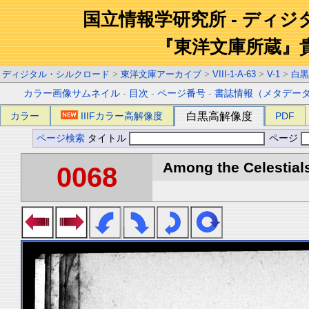
国立情報学研究所 - ディ
『東洋文庫所蔵』
ディジタル・シルクロード
>
東洋文庫アーカイブ
>
VIII-1-A-63
>
V-1
>
白黒
カラー画像サムネイル
-
目次
-
ページ番号
-
書誌情報（メタデー
カラー
IIIFカラー高解像度
白黒高解像度
PDF
ページ検索
タイトル
ページ
Among the Celestials
0068