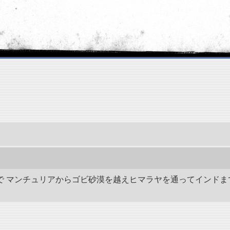
の間で マンチュリアからゴビ砂漠を越えヒマラヤを通ってインドま