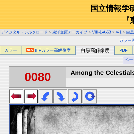
国立情報学
『
ディジタル・シルクロード
>
東洋文庫アーカイブ
>
VIII-1-A-63
>
V-1
>
白黒
カラー
カラー
IIIFカラー高解像度
白黒高解像度
PDF
ペー
Among the Celestials
0080