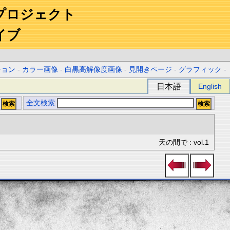
プロジェクト
イブ
ション
-
カラー画像
-
白黒高解像度画像
-
見開きページ
-
グラフィック
-
日本語
English
全文検索
天の間で : vol.1