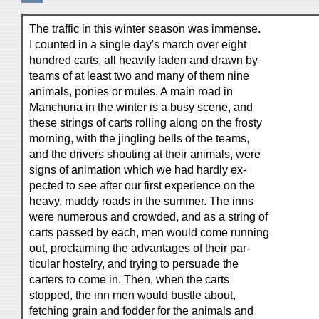
The traffic in this winter season was immense.
I counted in a single day's march over eight
hundred carts, all heavily laden and drawn by
teams of at least two and many of them nine
animals, ponies or mules. A main road in
Manchuria in the winter is a busy scene, and
these strings of carts rolling along on the frosty
morning, with the jingling bells of the teams,
and the drivers shouting at their animals, were
signs of animation which we had hardly ex-
pected to see after our first experience on the
heavy, muddy roads in the summer. The inns
were numerous and crowded, and as a string of
carts passed by each, men would come running
out, proclaiming the advantages of their par-
ticular hostelry, and trying to persuade the
carters to come in. Then, when the carts
stopped, the inn men would bustle about,
fetching grain and fodder for the animals and