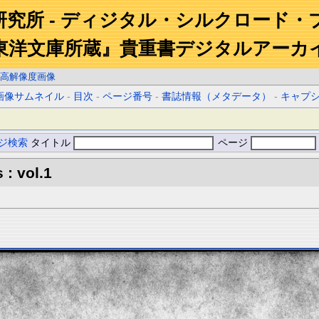
研究所 - ディジタル・シルクロード・
東洋文庫所蔵』貴重書デジタルアーカ
高解像度画像
画像サムネイル
-
目次
-
ページ番号
-
書誌情報（メタデータ）
-
キャプ
ジ検索
タイトル
ページ
 : vol.1