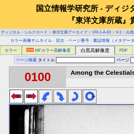
国立情報学研究所 - ディ
『東洋文庫所蔵』
ディジタル・シルクロード
>
東洋文庫アーカイブ
>
VIII-1-A-63
>
V-1
>
白黒
カラー画像サムネイル
-
目次
-
ページ番号
-
書誌情報（メタデー
カラー
IIIFカラー高解像度
白黒高解像度
PDF
ページ検索
タイトル
ページ
Among the Celestials
0100