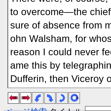
to overcome—the chief
sure of absence from m
ohn Walsham, for whos
reason I could never fe
ame this by telegraphi
Dufferin, then Viceroy o