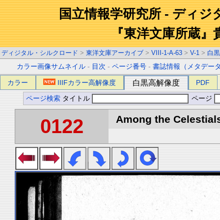
国立情報学研究所 - ディ
『東洋文庫所蔵』
ディジタル・シルクロード
>
東洋文庫アーカイブ
>
VIII-1-A-63
>
V-1
>
白黒
カラー画像サムネイル
-
目次
-
ページ番号
-
書誌情報（メタデー
カラー
IIIFカラー高解像度
白黒高解像度
PDF
ページ検索
タイトル
ページ
Among the Celestials
0122