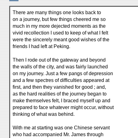
There are many things one looks back to
on a journey, but few things cheered me so
much in my more dejected moments as the
vivid recollection I used to keep of what I felt
were the sincerely meant good wishes of the
friends I had left at Peking.
Then I rode out of the gateway and beyond
the walls of the city, and was fairly launched
on my journey. Just a few pangs of depression
and a few spectres of difficulties appeared at
first, and then they vanished for good ; and,
as the hard realities of the journey began to
make themselves felt, I braced myself up and
prepared to face whatever might occur, without
thinking of what was behind.
With me at starting was one Chinese servant
who had accompanied Mr. James through