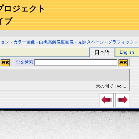
プロジェクト
イブ
ション
-
カラー画像
-
白黒高解像度画像
-
見開きページ
-
グラフィック
-
日本語
English
全文検索
天の間で : vol.1