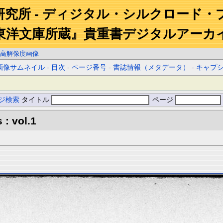
研究所 - ディジタル・シルクロード・
東洋文庫所蔵』貴重書デジタルアーカ
高解像度画像
画像サムネイル
-
目次
-
ページ番号
-
書誌情報（メタデータ）
-
キャプ
ジ検索
タイトル
ページ
 : vol.1