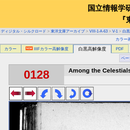
国立情報学
『
ディジタル・シルクロード
>
東洋文庫アーカイブ
>
VIII-1-A-63
>
V-1
>
白黒
カラー
カラー
IIIFカラー高解像度
白黒高解像度
PDF
ペー
Among the Celestials
0128