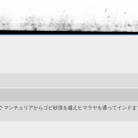
の間で マンチュリアからゴビ砂漠を越えヒマラヤを通ってインドま