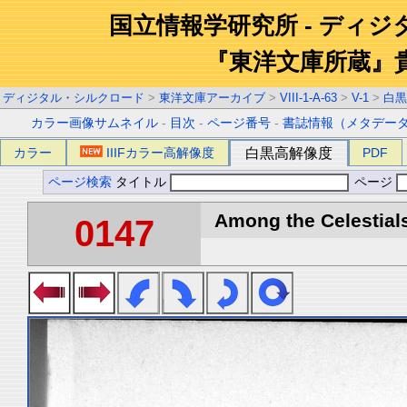
国立情報学研究所 - ディ
『東洋文庫所蔵』
ディジタル・シルクロード
>
東洋文庫アーカイブ
>
VIII-1-A-63
>
V-1
>
白黒
カラー画像サムネイル
-
目次
-
ページ番号
-
書誌情報（メタデー
カラー
IIIFカラー高解像度
白黒高解像度
PDF
ページ検索
タイトル
ページ
Among the Celestials
0147