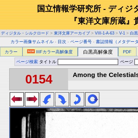
国立情報学研究所 - ディ
『東洋文庫所蔵』
ディジタル・シルクロード
>
東洋文庫アーカイブ
>
VIII-1-A-63
>
V-1
>
白黒
カラー画像サムネイル
-
目次
-
ページ番号
-
書誌情報（メタデー
カラー
IIIFカラー高解像度
白黒高解像度
PDF
ページ検索
タイトル
ページ
Among the Celestials
0154