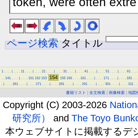
token, were often extre
ページ検索
タイトル
1
.
.
.
.
|
.
.
.
.
11
.
.
.
.
|
.
.
.
.
21
.
.
.
.
|
.
.
.
.
31
.
.
.
.
|
.
.
.
.
41
.
.
.
.
|
.
.
.
.
51
.
.
.
.
|
.
.
.
.
61
.
.
.
.
154
.
.
141
.
.
.
.
|
.
.
.
.
151
152
153
155
156
.
.
.
.
161
.
.
.
.
|
.
.
.
.
171
.
.
.
.
|
.
.
.
.
181
.
.
.
.
|
.
.
.
.
261
.
.
.
.
|
.
.
.
.
271
.
.
.
.
|
.
.
.
.
281
.
.
.
.
|
.
.
.
.
291
.
.
.
.
|
.
.
.
.
301
.
.
.
.
|
.
.
.
.
311
.
.
書籍リスト
|
全文検索
|
画像検索
|
地図
Copyright (C) 2003-2026
Natio
研究所）
and
The Toyo B
本ウェブサイトに掲載するデ