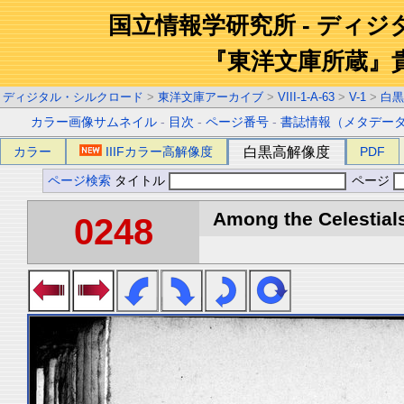
国立情報学研究所 - ディ
『東洋文庫所蔵』
ディジタル・シルクロード
>
東洋文庫アーカイブ
>
VIII-1-A-63
>
V-1
>
白黒
カラー画像サムネイル
-
目次
-
ページ番号
-
書誌情報（メタデー
カラー
IIIFカラー高解像度
白黒高解像度
PDF
ページ検索
タイトル
ページ
Among the Celestials
0248