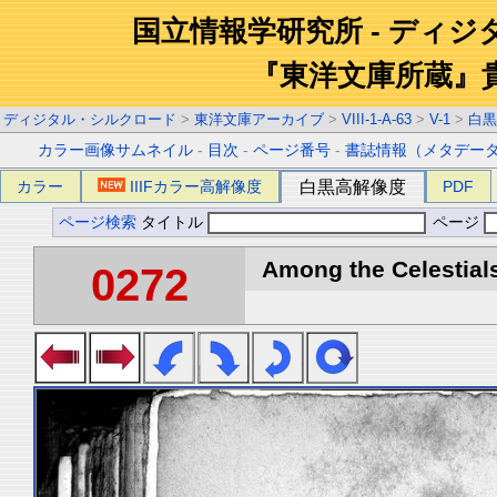
国立情報学研究所 - ディ
『東洋文庫所蔵』
ディジタル・シルクロード
>
東洋文庫アーカイブ
>
VIII-1-A-63
>
V-1
>
白黒
カラー画像サムネイル
-
目次
-
ページ番号
-
書誌情報（メタデー
カラー
IIIFカラー高解像度
白黒高解像度
PDF
ページ検索
タイトル
ページ
Among the Celestials
0272