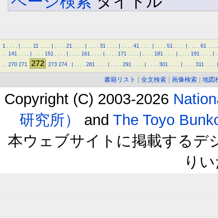
ページ検索
タイトル
1
.
.
.
.
|
.
.
.
.
11
.
.
.
.
|
.
.
.
.
21
.
.
.
.
|
.
.
.
.
31
.
.
.
.
|
.
.
.
.
41
.
.
.
.
|
.
.
.
.
51
.
.
.
.
|
.
.
.
.
61
.
.
.
.
.
.
141
.
.
.
.
|
.
.
.
.
151
.
.
.
.
|
.
.
.
.
161
.
.
.
.
|
.
.
.
.
171
.
.
.
.
|
.
.
.
.
181
.
.
.
.
|
.
.
.
.
191
.
.
.
.
|
.
272
.
.
270
271
273
274
.
|
.
.
.
.
281
.
.
.
.
|
.
.
.
.
291
.
.
.
.
|
.
.
.
.
301
.
.
.
.
|
.
.
.
.
311
.
.
.
.
書籍リスト
|
全文検索
|
画像検索
|
地図
Copyright (C) 2003-2026
Natio
研究所）
and
The Toyo B
本ウェブサイトに掲載するデ
りい