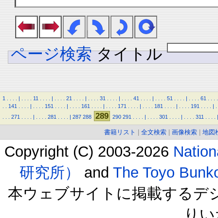
ページ検索
タイトル
1
.
.
.
.
|
.
.
.
.
11
.
.
.
.
|
.
.
.
.
21
.
.
.
.
|
.
.
.
.
31
.
.
.
.
|
.
.
.
.
41
.
.
.
.
|
.
.
.
.
51
.
.
.
.
|
.
.
.
.
61
.
.
.
.
.
.
141
.
.
.
.
|
.
.
.
.
151
.
.
.
.
|
.
.
.
.
161
.
.
.
.
|
.
.
.
.
171
.
.
.
.
|
.
.
.
.
181
.
.
.
.
|
.
.
.
.
191
.
.
.
.
|
.
289
.
.
.
271
.
.
.
.
|
.
.
.
.
281
.
.
.
.
|
287
288
290
291
.
.
.
.
|
.
.
.
.
301
.
.
.
.
|
.
.
.
.
311
.
.
.
.
書籍リスト
|
全文検索
|
画像検索
|
地図
Copyright (C) 2003-2026
Natio
研究所）
and
The Toyo B
本ウェブサイトに掲載するデ
りい