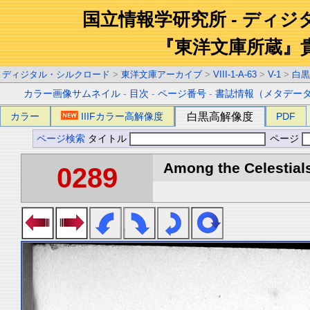
国立情報学研究所 - ディ
『東洋文庫所蔵』
ディジタル・シルクロード
>
東洋文庫アーカイブ
>
VIII-1-A-63
>
V-1
>
白黒
カラー画像サムネイル
-
目次
-
ページ番号
-
書誌情報（メタデー
カラー
IIIFカラー高解像度
白黒高解像度
PDF
ページ検索
タイトル
ページ
Among the Celestials
0289